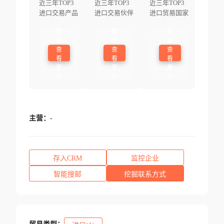
近三年TOP3
近三年TOP3
近三年TOP3
进口交易产品
进口交易伙伴
进口贸易国家
登
登
登
录
录
录
查
查
查
看
看
看
更
更
更
多
多
多
主营：
-
存入CRM
监控企业
智能搜邮
挖掘联系方式