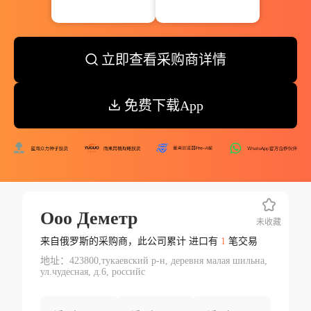
立即查看采购商详情
免费下载App
Ооо Деметр
未收藏
来自俄罗斯的采购商，此公司累计 进口有
1
笔交易
地址：423800,тукаевский р-н, деревня малая шильна,
ул.чудесная, д.6, российс