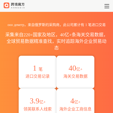
2026ооо деметр海关进出口数
ооо деметр，来自俄罗斯的采购商，此公司累计有
1
笔进口交易
采集来自220+国家及地区，40亿+条海关交易数据，
全球贸易数据精准查找，实时追踪海外企业贸易动
态
1
40
笔
亿+
进口交易记录
海关交易数据
3.9
4
亿+
亿+
领英联系人线索
海外企业工商信息