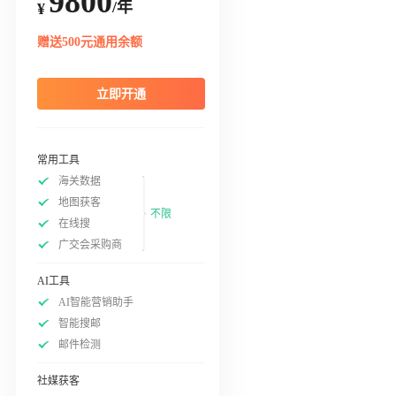
9800
/年
¥
赠送500元通用余额
立即开通
常用工具
海关数据
地图获客
不限
在线搜
广交会采购商
AI工具
AI智能营销助手
智能搜邮
邮件检测
社媒获客