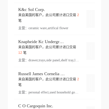
K&c Sol Corp.
2
来自美国的客户，此公司累计进口交易
登录
笔
主营：
ceramic ware,artifical flower
Knapheide Kc Underground
来自美国的客户，此公司累计进口交易
登录
12
笔
主营：
drawer,trays,side panel,shelf tray,lock drawer,panel,for vehicle,telescopic slide,drawer shelf,equipment,shelf,automotive part
Russell James Cornelia Arlington Va
2
来自美国的客户，此公司累计进口交易
登录
笔
主营：
personal effect,used household goods
C O Cargoquin Inc.