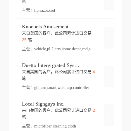
笔
主营：
lip,razor,cod
Knoebels Amusement Resort
来自美国的客户，此公司累计进口交易
登录
25
笔
主营：
vehicle,pl 2,arts,home decor,cod,amusement ride,sea
Duetto Intergrgrated Systems Inc.
4
来自美国的客户，此公司累计进口交易
登录
笔
主营：
gh,turn,smart,weld,utp,controller
Local Signguys Inc.
2
来自美国的客户，此公司累计进口交易
登录
笔
主营：
microfiber cleaning cloth