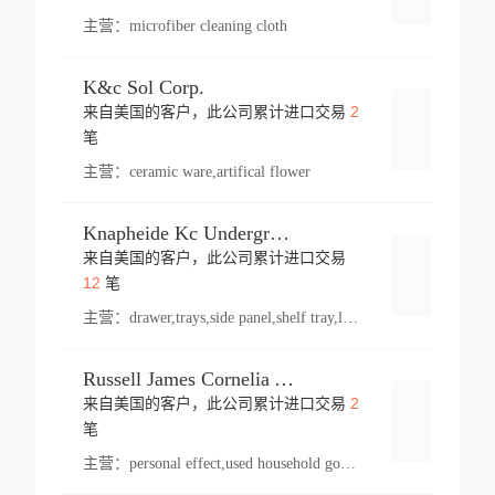
主营：
microfiber cleaning cloth
K&c Sol Corp.
2
来自美国的客户，此公司累计进口交易
登录
笔
主营：
ceramic ware,artifical flower
Knapheide Kc Underground
来自美国的客户，此公司累计进口交易
登录
12
笔
主营：
drawer,trays,side panel,shelf tray,lock drawer,panel,for vehicle,telescopic slide,drawer shelf,equipment,shelf,automotive part
Russell James Cornelia Arlington Va
2
来自美国的客户，此公司累计进口交易
登录
笔
主营：
personal effect,used household goods