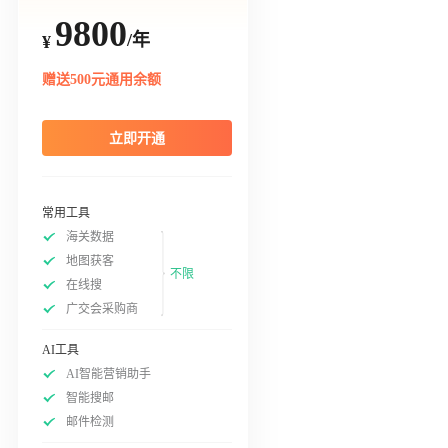
9800
/年
¥
赠送500元通用余额
立即开通
常用工具
海关数据
地图获客
不限
在线搜
广交会采购商
AI工具
AI智能营销助手
智能搜邮
邮件检测