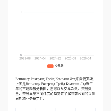
Веньчжоу Рокгранд Трейд Компани Лтд来自俄罗斯,
上图是Веньчжоу Рокгранд Трейд Компани Лтд近三
年的市场趋势分析图，您可以从交易次数、交易数
量、交易重量不同纬度的趋势来了解当前公司的采供
周期和业务稳定性。