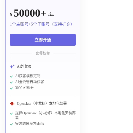
50000+
¥
/年
1个主账号+5个子账号（支持扩充）
立即开通
套餐权益
AI外贸员
AI获客模板定制
AI全托管自动获客
3000 AI积分
Openclaw（小龙虾）本地化部署
提供Openclaw（小龙虾）本地化安装部
署
安装跨境魔方skills