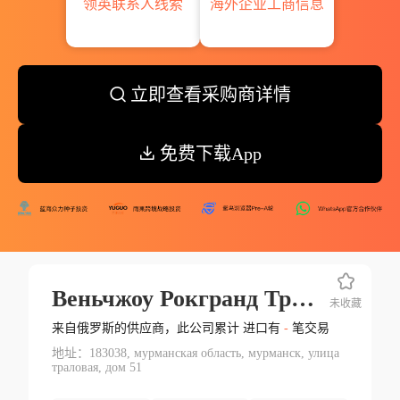
领英联系人线索
海外企业工商信息
立即查看采购商详情
免费下载App
Веньчжоу Рокгранд Трейд Компани Лтд
未收藏
来自俄罗斯的供应商，此公司累计 进口有
-
笔交易
地址：183038, мурманская область, мурманск, улица
траловая, дом 51