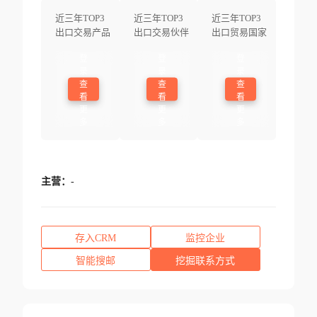
近三年TOP3
近三年TOP3
近三年TOP3
出口交易产品
出口交易伙伴
出口贸易国家
登
登
登
录
录
录
查
查
查
看
看
看
更
更
更
多
多
多
主营：
-
存入CRM
监控企业
智能搜邮
挖掘联系方式