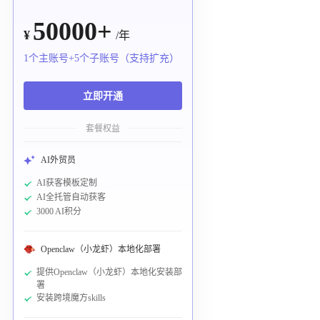
50000+
¥
/年
1个主账号+5个子账号（支持扩充）
立即开通
套餐权益
AI外贸员
AI获客模板定制
AI全托管自动获客
3000 AI积分
Openclaw（小龙虾）本地化部署
提供Openclaw（小龙虾）本地化安装部
署
安装跨境魔方skills