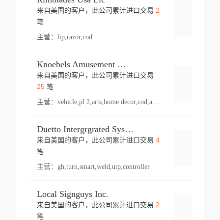
2
来自美国的客户，此公司累计进口交易
登录
笔
主营：
lip,razor,cod
Knoebels Amusement Resort
来自美国的客户，此公司累计进口交易
登录
25
笔
主营：
vehicle,pl 2,arts,home decor,cod,amusement ride,sea
Duetto Intergrgrated Systems Inc.
4
来自美国的客户，此公司累计进口交易
登录
笔
主营：
gh,turn,smart,weld,utp,controller
Local Signguys Inc.
2
来自美国的客户，此公司累计进口交易
登录
笔