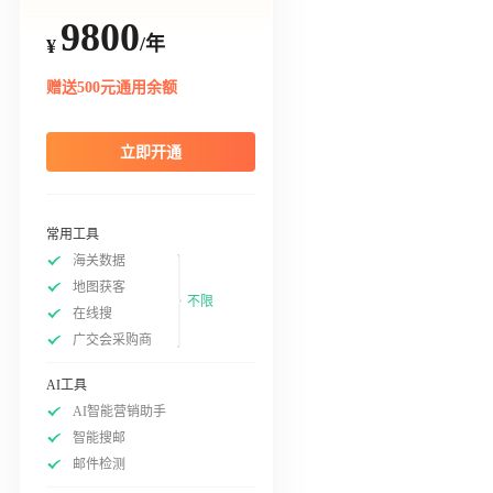
9800
/年
¥
赠送500元通用余额
立即开通
常用工具
海关数据
地图获客
不限
在线搜
广交会采购商
AI工具
AI智能营销助手
智能搜邮
邮件检测