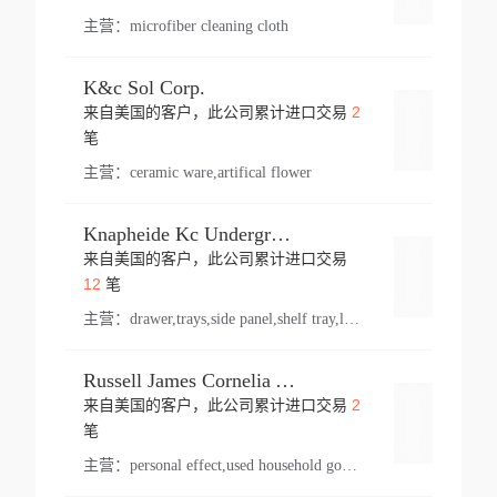
主营：
microfiber cleaning cloth
K&c Sol Corp.
2
来自美国的客户，此公司累计进口交易
登录
笔
主营：
ceramic ware,artifical flower
Knapheide Kc Underground
来自美国的客户，此公司累计进口交易
登录
12
笔
主营：
drawer,trays,side panel,shelf tray,lock drawer,panel,for vehicle,telescopic slide,drawer shelf,equipment,shelf,automotive part
Russell James Cornelia Arlington Va
2
来自美国的客户，此公司累计进口交易
登录
笔
主营：
personal effect,used household goods