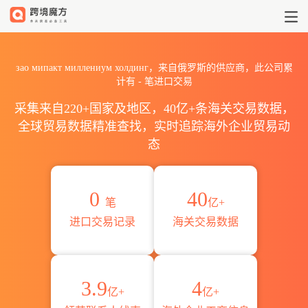
2026зао мипакт миллени
зао мипакт миллениум холдинг，来自俄罗斯的供应商，此公司累
计有
-
笔进口交易
采集来自220+国家及地区，40亿+条海关交易数据，
全球贸易数据精准查找，实时追踪海外企业贸易动
态
0
40
笔
亿+
进口交易记录
海关交易数据
3.9
4
亿+
亿+