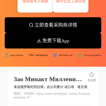
领英联系人线索
海外企业工商信息
立即查看采购商详情
免费下载App
Зао Мипакт Миллениум Холдинг
未收藏
来自俄罗斯的供应商，此公司累计 进口有
-
笔交易
地址：190000, город санкт-петербург, улица большая
морская, 67