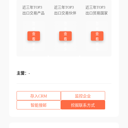
近三年TOP3
近三年TOP3
近三年TOP3
出口交易产品
出口交易伙伴
出口贸易国家
登
登
登
录
录
录
查
查
查
看
看
看
更
更
更
多
多
多
主营：
-
存入CRM
监控企业
智能搜邮
挖掘联系方式