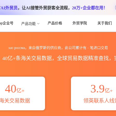
方
AI外贸员
，让AI接管外贸获客全流程，
20万+企业都在用！
App企业号
产品价格
外贸学院
关于我们
产品功能
据统计_贸易概览_贸易区域伙伴_HS编码
зао россма，来自俄罗斯的供应商，此公司累计有
-
笔进口交易
区，40亿+条海关交易数据，全球贸易数据精准查找
40
3.9
亿+
亿+
海关交易数据
领英联系人线