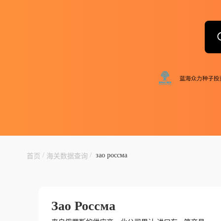
/
/
зао россма
首页
海关数据查询
Зао Россма