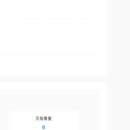
交易重量
0