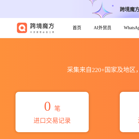
跨境魔
首页
AI外贸员
Whats
2026зао россма海关进出口数
采集来自220+国家及地
0
笔
进口交易记录