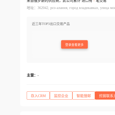
来自俄罗斯的供应商，此公司累计 进口有
-
笔交易
地址：362042, рсо-алания, город владикавказ, улица моск
近三年TOP3出口交易产品
登录查看更多
主营：
-
存入CRM
监控企业
智能搜邮
挖掘联系