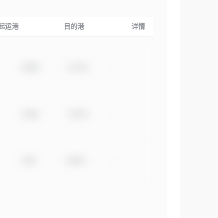
起运港
目的港
详情