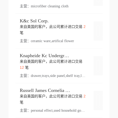
主营：
microfiber cleaning cloth
K&c Sol Corp.
2
来自美国的客户，此公司累计进口交易
登录
笔
主营：
ceramic ware,artifical flower
Knapheide Kc Underground
来自美国的客户，此公司累计进口交易
登录
12
笔
主营：
drawer,trays,side panel,shelf tray,lock drawer,panel,for vehicle,telescopic slide,drawer shelf,equipment,shelf,automotive part
Russell James Cornelia Arlington Va
2
来自美国的客户，此公司累计进口交易
登录
笔
主营：
personal effect,used household goods