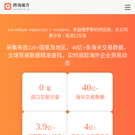
2026ооо кейдак термал р
ооо кейдак термал рус г. тольятти，来自俄罗斯的供应商，此公司
累计有
-
笔进口交易
采集来自220+国家及地区，40亿+条海关交易数据，
全球贸易数据精准查找，实时追踪海外企业贸易动
态
0
40
笔
亿+
进口交易记录
海关交易数据
3.9
4
亿+
亿+