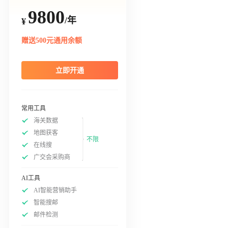
9800
/年
¥
赠送500元通用余额
立即开通
常用工具
海关数据
地图获客
不限
在线搜
广交会采购商
AI工具
AI智能营销助手
智能搜邮
邮件检测