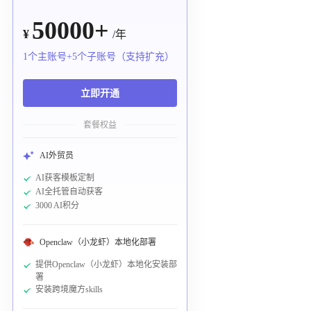
50000+
¥
/年
1个主账号+5个子账号（支持扩充）
立即开通
套餐权益
AI外贸员
AI获客模板定制
AI全托管自动获客
3000 AI积分
Openclaw（小龙虾）本地化部署
提供Openclaw（小龙虾）本地化安装部
署
安装跨境魔方skills