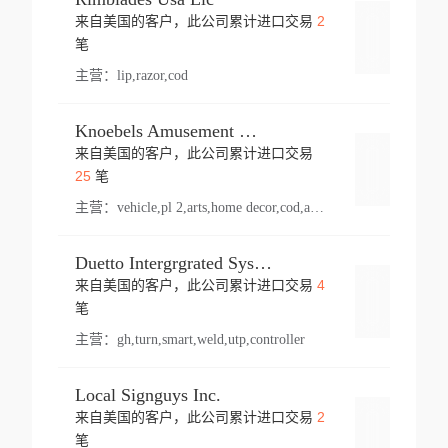
2
来自美国的客户，此公司累计进口交易
登录
笔
主营：
lip,razor,cod
Knoebels Amusement Resort
来自美国的客户，此公司累计进口交易
登录
25
笔
主营：
vehicle,pl 2,arts,home decor,cod,amusement ride,sea
Duetto Intergrgrated Systems Inc.
4
来自美国的客户，此公司累计进口交易
登录
笔
主营：
gh,turn,smart,weld,utp,controller
Local Signguys Inc.
2
来自美国的客户，此公司累计进口交易
登录
笔