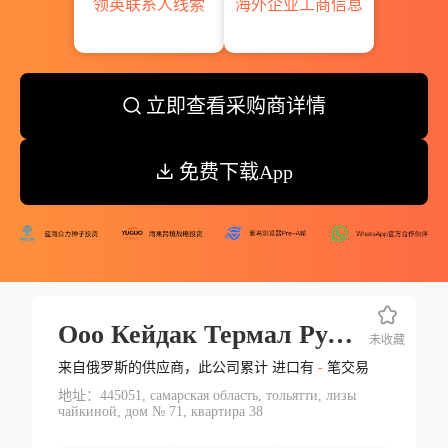
领英联系人线索
海外企业工商信息
立即查看采购商详情
免费下载App
Ооо Кейдак Термал Рус Г. Тольятти
未收藏
来自俄罗斯的供应商，此公司累计 进口有
-
笔交易
地址：445051, самарская область, тольятти, лизы
чайкиной, дом № 71, квартира 38