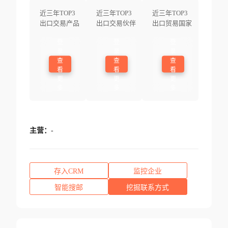
近三年TOP3
近三年TOP3
近三年TOP3
出口交易产品
出口交易伙伴
出口贸易国家
登
登
登
录
录
录
查
查
查
看
看
看
更
更
更
多
多
多
主营：
-
存入CRM
监控企业
智能搜邮
挖掘联系方式