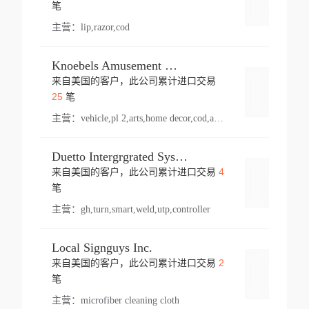
登录
笔
主营：
lip,razor,cod
Knoebels Amusement Resort
来自美国的客户，此公司累计进口交易
登录
25
笔
主营：
vehicle,pl 2,arts,home decor,cod,amusement ride,sea
Duetto Intergrgrated Systems Inc.
4
来自美国的客户，此公司累计进口交易
登录
笔
主营：
gh,turn,smart,weld,utp,controller
Local Signguys Inc.
2
来自美国的客户，此公司累计进口交易
登录
笔
主营：
microfiber cleaning cloth