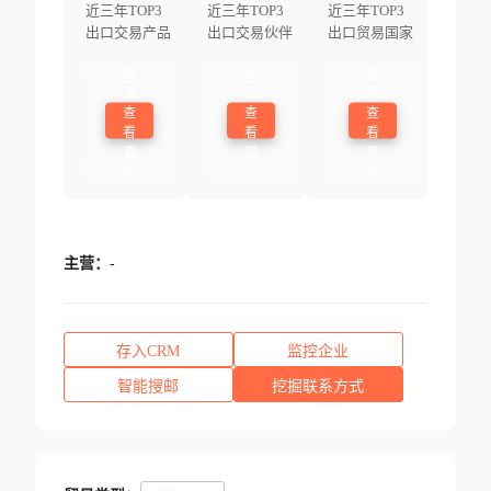
近三年TOP3
近三年TOP3
近三年TOP3
出口交易产品
出口交易伙伴
出口贸易国家
登
登
登
录
录
录
查
查
查
看
看
看
更
更
更
多
多
多
主营：
-
存入CRM
监控企业
智能搜邮
挖掘联系方式