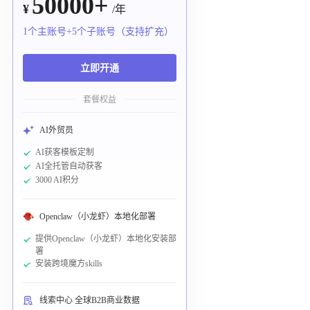
50000+
¥
/年
1个主账号+5个子账号（支持扩充）
立即开通
套餐权益
AI外贸员
AI获客模板定制
AI全托管自动获客
3000 AI积分
Openclaw（小龙虾）本地化部署
提供Openclaw（小龙虾）本地化安装部
署
安装跨境魔方skills
线索中心 全球B2B商业数据