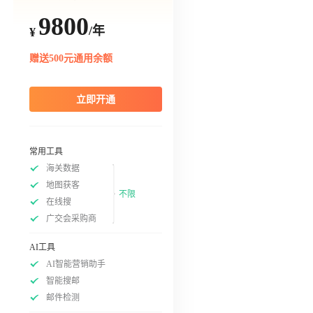
9800
/年
¥
赠送500元通用余额
立即开通
常用工具
海关数据
地图获客
不限
在线搜
广交会采购商
AI工具
AI智能营销助手
智能搜邮
邮件检测