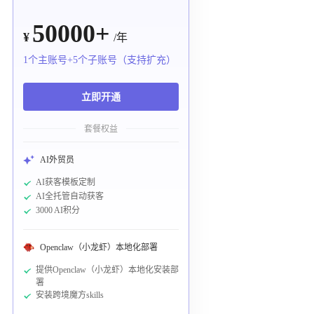
50000+
¥
/年
1个主账号+5个子账号（支持扩充）
立即开通
套餐权益
AI外贸员
AI获客模板定制
AI全托管自动获客
3000 AI积分
Openclaw（小龙虾）本地化部署
提供Openclaw（小龙虾）本地化安装部
署
安装跨境魔方skills