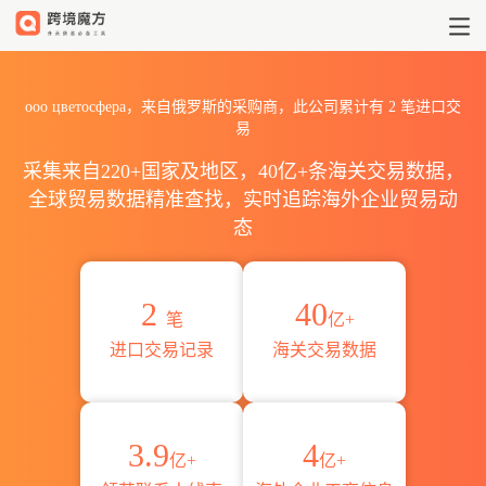
2026ооо цветосфера海关
ооо цветосфера，来自俄罗斯的采购商，此公司累计有
2
笔进口交
易
采集来自220+国家及地区，40亿+条海关交易数据，
全球贸易数据精准查找，实时追踪海外企业贸易动
态
2
40
笔
亿+
进口交易记录
海关交易数据
3.9
4
亿+
亿+