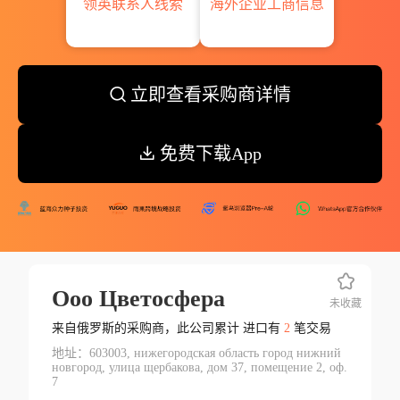
领英联系人线索
海外企业工商信息
立即查看采购商详情
免费下载App
Ооо Цветосфера
未收藏
来自俄罗斯的采购商，此公司累计 进口有
2
笔交易
地址：603003, нижегородская область город нижний
новгород, улица щербакова, дом 37, помещение 2, оф.
7