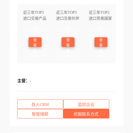
近三年TOP3
近三年TOP3
近三年TOP3
进口交易产品
进口交易伙伴
进口贸易国家
登
登
登
录
录
录
查
查
查
看
看
看
更
更
更
多
多
多
主营：
-
存入CRM
监控企业
智能搜邮
挖掘联系方式