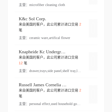
主营：
microfiber cleaning cloth
K&c Sol Corp.
2
来自美国的客户，此公司累计进口交易
登录
笔
主营：
ceramic ware,artifical flower
Knapheide Kc Underground
来自美国的客户，此公司累计进口交易
登录
12
笔
主营：
drawer,trays,side panel,shelf tray,lock drawer,panel,for vehicle,telescopic slide,drawer shelf,equipment,shelf,automotive part
Russell James Cornelia Arlington Va
2
来自美国的客户，此公司累计进口交易
登录
笔
主营：
personal effect,used household goods