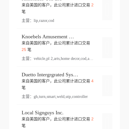
2
来自美国的客户，此公司累计进口交易
登录
笔
主营：
lip,razor,cod
Knoebels Amusement Resort
来自美国的客户，此公司累计进口交易
登录
25
笔
主营：
vehicle,pl 2,arts,home decor,cod,amusement ride,sea
Duetto Intergrgrated Systems Inc.
4
来自美国的客户，此公司累计进口交易
登录
笔
主营：
gh,turn,smart,weld,utp,controller
Local Signguys Inc.
2
来自美国的客户，此公司累计进口交易
登录
笔