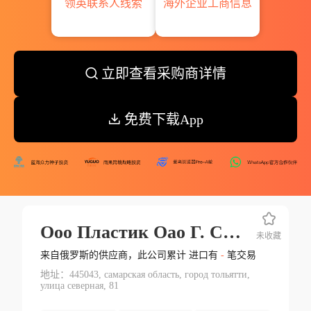
领英联系人线索
海外企业工商信息
立即查看采购商详情
免费下载App
Ооо Пластик Оао Г. Сызрань Сэд Сызрань
未收藏
来自俄罗斯的供应商，此公司累计 进口有
-
笔交易
地址：445043, самарская область, город тольятти,
улица северная, 81