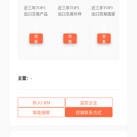
近三年TOP3
近三年TOP3
近三年TOP3
出口交易产品
出口交易伙伴
出口贸易国家
登
登
登
录
录
录
查
查
查
看
看
看
更
更
更
多
多
多
主营：
-
存入CRM
监控企业
智能搜邮
挖掘联系方式