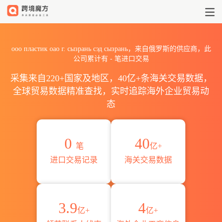
2026ооо пластик оао г. с
ооо пластик оао г. сызрань сэд сызрань，来自俄罗斯的供应商，此
公司累计有
-
笔进口交易
采集来自220+国家及地区，40亿+条海关交易数据，
全球贸易数据精准查找，实时追踪海外企业贸易动
态
0
40
笔
亿+
进口交易记录
海关交易数据
3.9
4
亿+
亿+