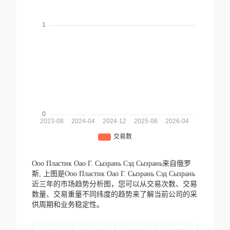
Ооо Пластик Оао Г. Сызрань Сэд Сызрань来自俄罗
斯,
上图是Ооо Пластик Оао Г. Сызрань Сэд Сызрань
近三年的市场趋势分析图，您可以从交易次数、交易
数量、交易重量不同纬度的趋势来了解当前公司的采
供周期和业务稳定性。