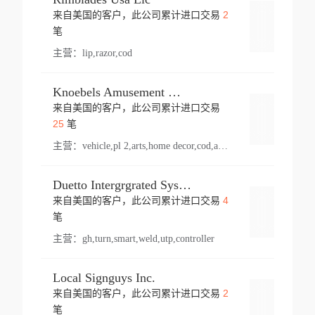
2
来自美国的客户，此公司累计进口交易
登录
笔
主营：
lip,razor,cod
Knoebels Amusement Resort
来自美国的客户，此公司累计进口交易
登录
25
笔
主营：
vehicle,pl 2,arts,home decor,cod,amusement ride,sea
Duetto Intergrgrated Systems Inc.
4
来自美国的客户，此公司累计进口交易
登录
笔
主营：
gh,turn,smart,weld,utp,controller
Local Signguys Inc.
2
来自美国的客户，此公司累计进口交易
登录
笔