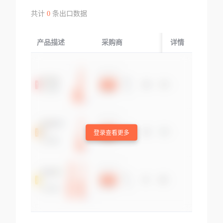
共计
0
条出口数据
产品描述
采购商
起运国/地区
详情
登录查看更多