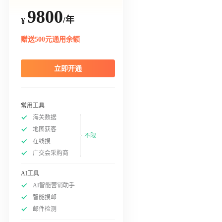
9800
/年
¥
赠送500元通用余额
立即开通
常用工具
海关数据
地图获客
不限
在线搜
广交会采购商
AI工具
AI智能营销助手
智能搜邮
邮件检测