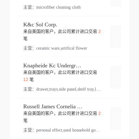
主营：
microfiber cleaning cloth
K&c Sol Corp.
2
来自美国的客户，此公司累计进口交易
登录
笔
主营：
ceramic ware,artifical flower
Knapheide Kc Underground
来自美国的客户，此公司累计进口交易
登录
12
笔
主营：
drawer,trays,side panel,shelf tray,lock drawer,panel,for vehicle,telescopic slide,drawer shelf,equipment,shelf,automotive part
Russell James Cornelia Arlington Va
2
来自美国的客户，此公司累计进口交易
登录
笔
主营：
personal effect,used household goods