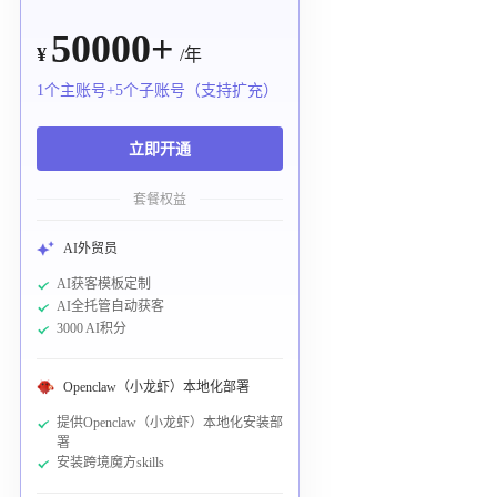
50000+
¥
/年
1个主账号+5个子账号（支持扩充）
立即开通
套餐权益
AI外贸员
AI获客模板定制
AI全托管自动获客
3000 AI积分
Openclaw（小龙虾）本地化部署
提供Openclaw（小龙虾）本地化安装部
署
安装跨境魔方skills