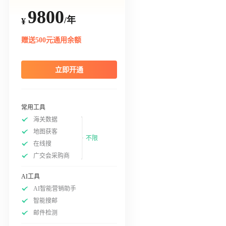
9800
/年
¥
赠送500元通用余额
立即开通
常用工具
海关数据
地图获客
不限
在线搜
广交会采购商
AI工具
AI智能营销助手
智能搜邮
邮件检测