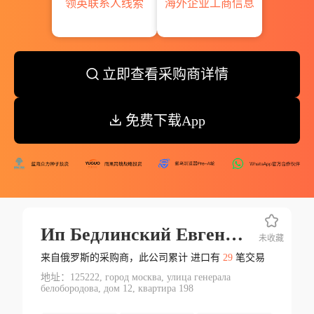
领英联系人线索
海外企业工商信息
立即查看采购商详情
免费下载App
Ип Бедлинский Евгений Андреевич
未收藏
来自俄罗斯的采购商，此公司累计 进口有
29
笔交易
地址：125222, город москва, улица генерала
белобородова, дом 12, квартира 198