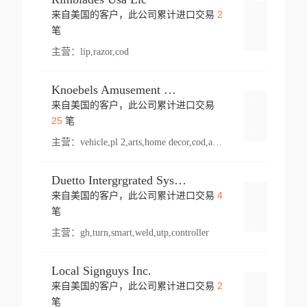
2
来自美国的客户，此公司累计进口交易
登录
笔
主营：
lip,razor,cod
Knoebels Amusement Resort
来自美国的客户，此公司累计进口交易
登录
25
笔
主营：
vehicle,pl 2,arts,home decor,cod,amusement ride,sea
Duetto Intergrgrated Systems Inc.
4
来自美国的客户，此公司累计进口交易
登录
笔
主营：
gh,turn,smart,weld,utp,controller
Local Signguys Inc.
2
来自美国的客户，此公司累计进口交易
登录
笔