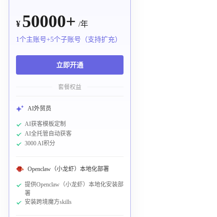
50000+
¥
/年
1个主账号+5个子账号（支持扩充）
立即开通
套餐权益
AI外贸员
AI获客模板定制
AI全托管自动获客
3000 AI积分
Openclaw（小龙虾）本地化部署
提供Openclaw（小龙虾）本地化安装部
署
安装跨境魔方skills