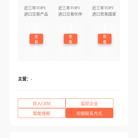
近三年TOP3
近三年TOP3
近三年TOP3
进口交易产品
进口交易伙伴
进口贸易国家
登
登
登
录
录
录
查
查
查
看
看
看
更
更
更
多
多
多
主营：
-
存入CRM
监控企业
智能搜邮
挖掘联系方式