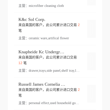
主营：
microfiber cleaning cloth
K&c Sol Corp.
2
来自美国的客户，此公司累计进口交易
登录
笔
主营：
ceramic ware,artifical flower
Knapheide Kc Underground
来自美国的客户，此公司累计进口交易
登录
12
笔
主营：
drawer,trays,side panel,shelf tray,lock drawer,panel,for vehicle,telescopic slide,drawer shelf,equipment,shelf,automotive part
Russell James Cornelia Arlington Va
2
来自美国的客户，此公司累计进口交易
登录
笔
主营：
personal effect,used household goods