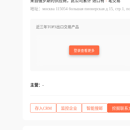
来自俄罗斯的供应商，此公司累计 进口有
-
笔交易
地址：москва 115054 большая пионерская д.15, стр.1, по
近三年TOP3出口交易产品
登录查看更多
主营：
-
存入CRM
监控企业
智能搜邮
挖掘联系