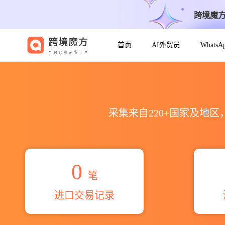
跨境魔
首页
AI外贸员
Whats
2026ооо ла крем海关进出口
采集来自220+国家及地
0
笔
进口交易记录