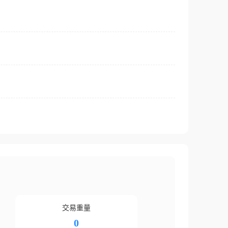
交易重量
0