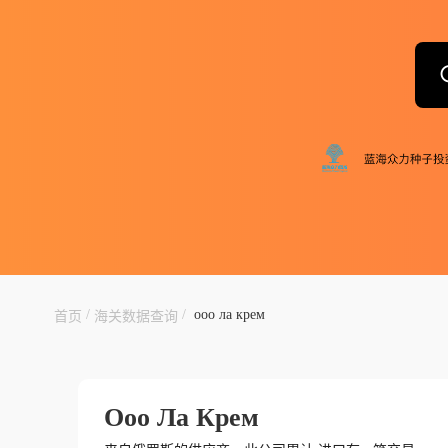
/
/
ооо ла крем
首页
海关数据查询
Ооо Ла Крем