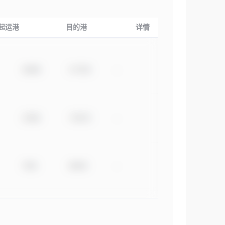
起运港
目的港
详情