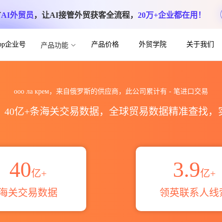
方
AI外贸员
，让AI接管外贸获客全流程，
20万+企业都在用！
App企业号
产品价格
外贸学院
关于我们
产品功能
数据统计_贸易概览_贸易区域伙伴_HS编
ооо ла крем，来自俄罗斯的供应商，此公司累计有
-
笔进口交易
区，40亿+条海关交易数据，全球贸易数据精准查找
40
3.9
亿+
亿+
海关交易数据
领英联系人线