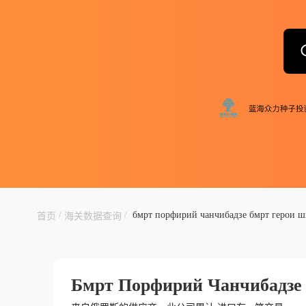
/
/
бмрт порфирий чанчибадзе бмрт герои ш
首页
海关数据查询