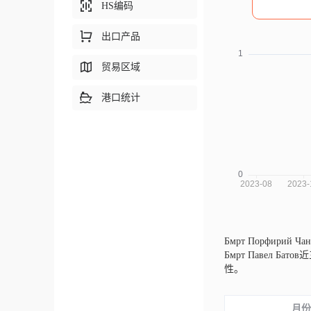
HS编码
出口产品
贸易区域
港口统计
Бмрт Порфирий Ча
Бмрт Павел
性。
月