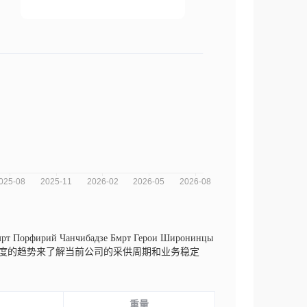
 Порфирий Чанчибадзе Бмрт Герои Широнинцы
不同纬度的趋势来了解当前公司的采供周期和业务稳定
重量