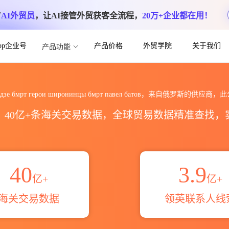
方
AI外贸员
，让AI接管外贸获客全流程，
20万+企业都在用！
App企业号
产品价格
外贸学院
关于我们
产品功能
адзе бмрт герои широнинцы
чибадзе бмрт герои широнинцы бмрт павел батов，来自俄罗斯的供
区，40亿+条海关交易数据，全球贸易数据精准查找
40
3.9
亿+
亿+
海关交易数据
领英联系人线