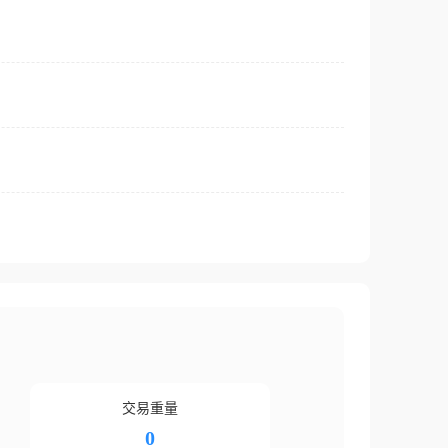
交易重量
0