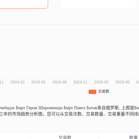
нчибадзе Бмрт Герои Широнинцы Бмрт Павел Батов来自俄罗斯,
上图是Бмрт
 Батов近三年的市场趋势分析图，您可以从交易次数、交易数量、交易重量
份
交易数
数量