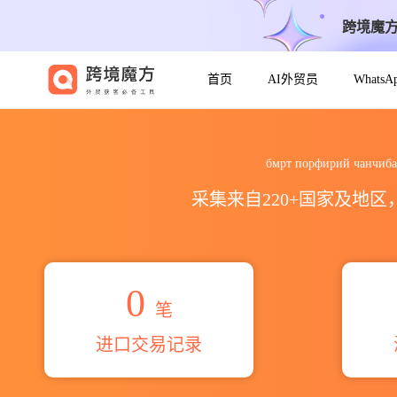
跨境魔
首页
AI外贸员
Whats
2026бмрт порфирий чанчиб
бмрт порфирий чан
采集来自220+国家及地
0
笔
进口交易记录