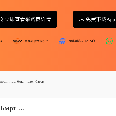
立即查看采购商详情
免费下载App
иронинцы бмрт павел батов
Бмрт Порфирий Чанчибадзе Бмрт Герои Широнинцы Бмрт Павел Батов