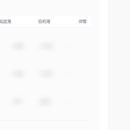
起运港
目的港
详情