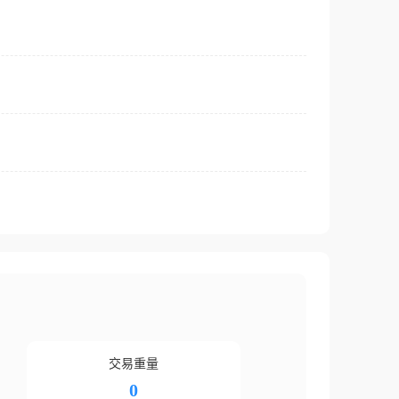
交易重量
0