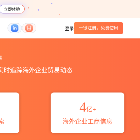
立即体验
一键注册，免费使用
登录
域伙伴_HS编码港口_跨境魔方
易
，实时追踪海外企业贸易动态
4
亿+
索
海外企业工商信息