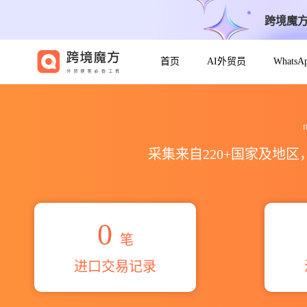
跨境魔
首页
AI外贸员
Whats
2026паонбамр ртмксцар
采集来自220+国家及地
0
笔
进口交易记录