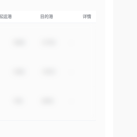
起运港
目的港
详情