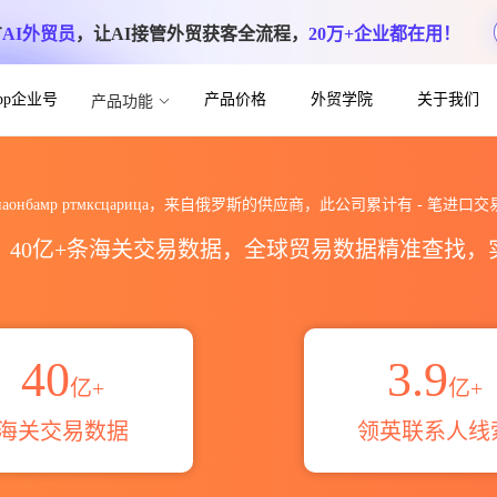
方
AI外贸员
，让AI接管外贸获客全流程，
20万+企业都在用！
App企业号
产品价格
外贸学院
关于我们
产品功能
ица海关进出口数据统计_贸易概览_贸易区
паонбамр ртмксцарица，来自俄罗斯的供应商，此公司累计有
-
笔进口交
区，40亿+条海关交易数据，全球贸易数据精准查找
40
3.9
亿+
亿+
海关交易数据
领英联系人线