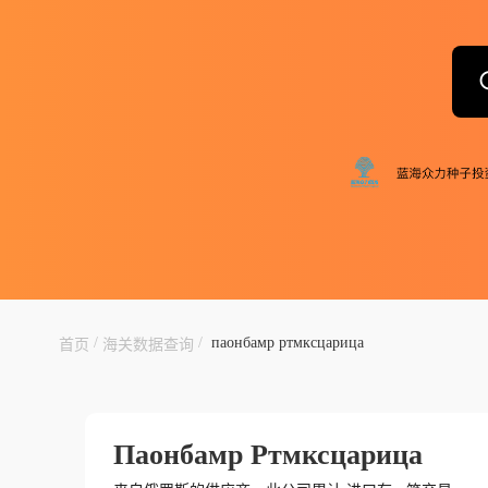
/
/
паонбамр ртмксцарица
首页
海关数据查询
Паонбамр Ртмксцарица