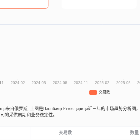
царица来自俄罗斯,
上图是Паонбамр Ртмксцарица近三年的市场趋
公司的采供周期和业务稳定性。
份
交易数
数量