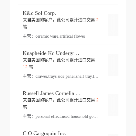
K&c Sol Corp.
2
来自美国的客户，此公司累计进口交易
登录
笔
主营：
ceramic ware,artifical flower
Knapheide Kc Underground
来自美国的客户，此公司累计进口交易
登录
12
笔
主营：
drawer,trays,side panel,shelf tray,lock drawer,panel,for vehicle,telescopic slide,drawer shelf,equipment,shelf,automotive part
Russell James Cornelia Arlington Va
2
来自美国的客户，此公司累计进口交易
登录
笔
主营：
personal effect,used household goods
C O Cargoquin Inc.