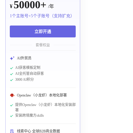
50000+
¥
/年
1个主账号+5个子账号（支持扩充）
立即开通
套餐权益
AI外贸员
AI获客模板定制
AI全托管自动获客
3000 AI积分
Openclaw（小龙虾）本地化部署
提供Openclaw（小龙虾）本地化安装部
署
安装跨境魔方skills
线索中心 全球B2B商业数据