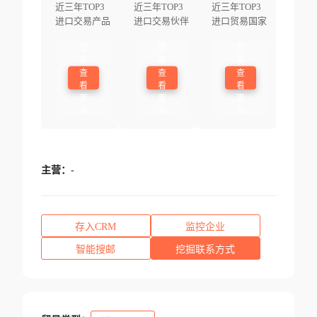
近三年TOP3
近三年TOP3
近三年TOP3
进口交易产品
进口交易伙伴
进口贸易国家
登
登
登
录
录
录
查
查
查
看
看
看
更
更
更
多
多
多
主营：
-
存入CRM
监控企业
智能搜邮
挖掘联系方式