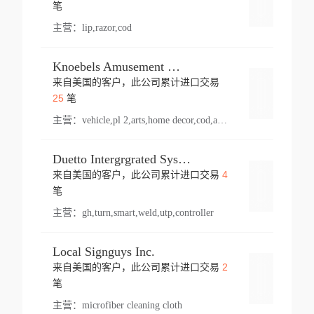
登录
笔
主营：
lip,razor,cod
Knoebels Amusement Resort
来自美国的客户，此公司累计进口交易
登录
25
笔
主营：
vehicle,pl 2,arts,home decor,cod,amusement ride,sea
Duetto Intergrgrated Systems Inc.
4
来自美国的客户，此公司累计进口交易
登录
笔
主营：
gh,turn,smart,weld,utp,controller
Local Signguys Inc.
2
来自美国的客户，此公司累计进口交易
登录
笔
主营：
microfiber cleaning cloth