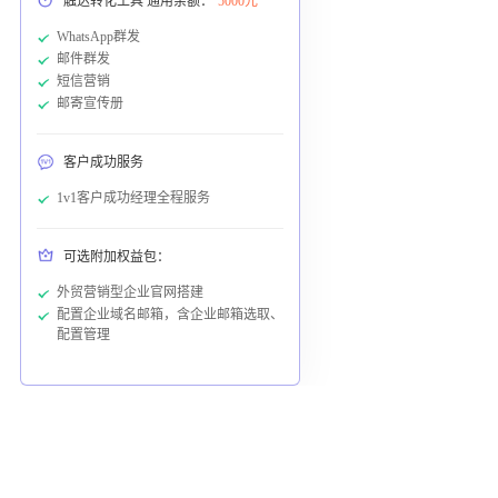
触达转化工具 通用余额：
5000元
WhatsApp群发
邮件群发
短信营销
邮寄宣传册
客户成功服务
1v1客户成功经理全程服务
可选附加权益包：
外贸营销型企业官网搭建
配置企业域名邮箱，含企业邮箱选取、
配置管理