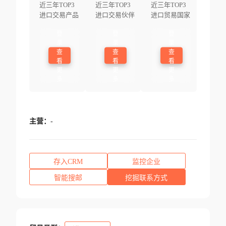
近三年TOP3
近三年TOP3
近三年TOP3
进口交易产品
进口交易伙伴
进口贸易国家
登
登
登
录
录
录
查
查
查
看
看
看
更
更
更
多
多
多
主营：
-
存入CRM
监控企业
智能搜邮
挖掘联系方式