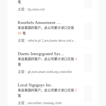
登录
笔
主营：
lip,razor,cod
Knoebels Amusement Resort
来自美国的客户，此公司累计进口交易
登录
25
笔
主营：
vehicle,pl 2,arts,home decor,cod,amusement ride,sea
Duetto Intergrgrated Systems Inc.
4
来自美国的客户，此公司累计进口交易
登录
笔
主营：
gh,turn,smart,weld,utp,controller
Local Signguys Inc.
2
来自美国的客户，此公司累计进口交易
登录
笔
主营：
microfiber cleaning cloth