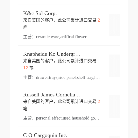
K&c Sol Corp.
2
来自美国的客户，此公司累计进口交易
登录
笔
主营：
ceramic ware,artifical flower
Knapheide Kc Underground
来自美国的客户，此公司累计进口交易
登录
12
笔
主营：
drawer,trays,side panel,shelf tray,lock drawer,panel,for vehicle,telescopic slide,drawer shelf,equipment,shelf,automotive part
Russell James Cornelia Arlington Va
2
来自美国的客户，此公司累计进口交易
登录
笔
主营：
personal effect,used household goods
C O Cargoquin Inc.