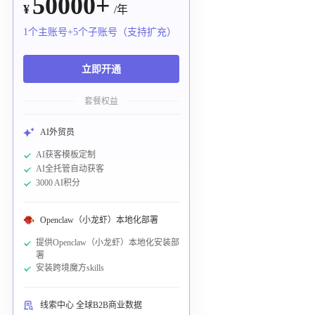
50000+
¥
/年
1个主账号+5个子账号（支持扩充）
立即开通
套餐权益
AI外贸员
AI获客模板定制
AI全托管自动获客
3000 AI积分
Openclaw（小龙虾）本地化部署
提供Openclaw（小龙虾）本地化安装部
署
安装跨境魔方skills
线索中心 全球B2B商业数据