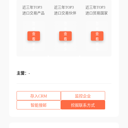
近三年TOP3
近三年TOP3
近三年TOP3
进口交易产品
进口交易伙伴
进口贸易国家
登
登
登
录
录
录
查
查
查
看
看
看
更
更
更
多
多
多
主营：
-
存入CRM
监控企业
智能搜邮
挖掘联系方式