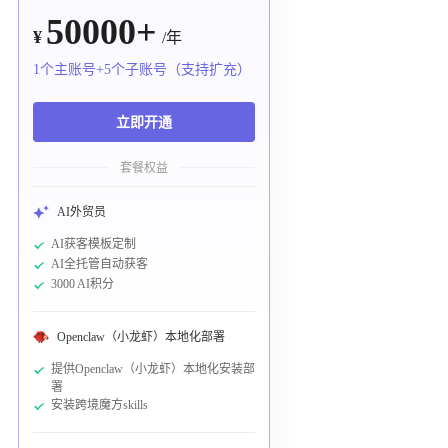
50000+
¥
/年
1个主账号+5个子账号（支持扩充）
立即开通
套餐权益
AI外贸员
AI获客模板定制
AI全托管自动获客
3000 AI积分
Openclaw（小龙虾）本地化部署
提供Openclaw（小龙虾）本地化安装部
署
安装跨境魔方skills