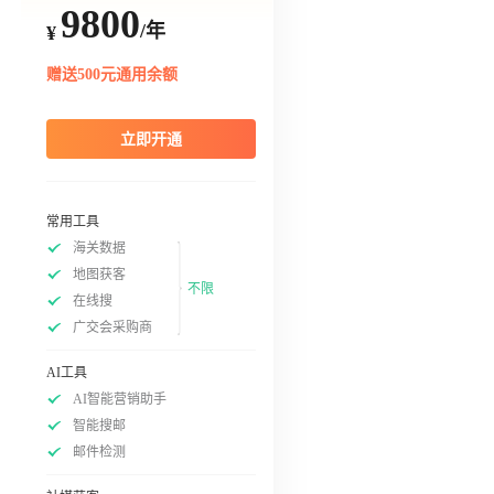
9800
/年
¥
赠送500元通用余额
立即开通
常用工具
海关数据
地图获客
不限
在线搜
广交会采购商
AI工具
AI智能营销助手
智能搜邮
邮件检测