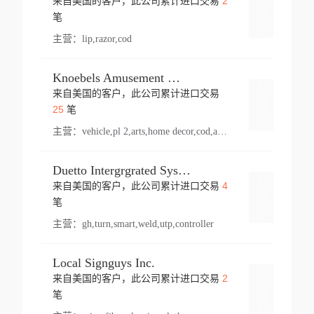
2
来自美国的客户，此公司累计进口交易
登录
笔
主营：
lip,razor,cod
Knoebels Amusement Resort
来自美国的客户，此公司累计进口交易
登录
25
笔
主营：
vehicle,pl 2,arts,home decor,cod,amusement ride,sea
Duetto Intergrgrated Systems Inc.
4
来自美国的客户，此公司累计进口交易
登录
笔
主营：
gh,turn,smart,weld,utp,controller
Local Signguys Inc.
2
来自美国的客户，此公司累计进口交易
登录
笔