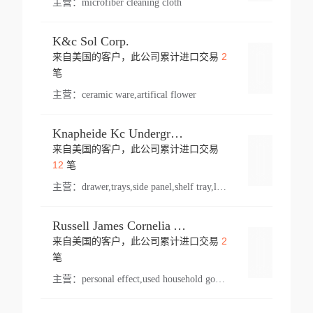
主营：
microfiber cleaning cloth
K&c Sol Corp.
2
来自美国的客户，此公司累计进口交易
登录
笔
主营：
ceramic ware,artifical flower
Knapheide Kc Underground
来自美国的客户，此公司累计进口交易
登录
12
笔
主营：
drawer,trays,side panel,shelf tray,lock drawer,panel,for vehicle,telescopic slide,drawer shelf,equipment,shelf,automotive part
Russell James Cornelia Arlington Va
2
来自美国的客户，此公司累计进口交易
登录
笔
主营：
personal effect,used household goods