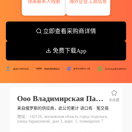
领英联系人线索
海外企业工商信息
立即查看采购商详情
免费下载App
Ооо Владимирская Паллетная Компания
未收藏
来自俄罗斯的供应商，此公司累计 进口有
-
笔交易
地址：142116, московская область город подольск,
улица барамзиной, дом 3, корп. 1, помещение 7