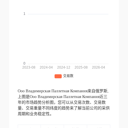
Ооо Владимирская Паллетная Компания来自俄罗斯,
上图是Ооо Владимирская Паллетная Компания近三
年的市场趋势分析图，您可以从交易次数、交易数
量、交易重量不同纬度的趋势来了解当前公司的采供
周期和业务稳定性。