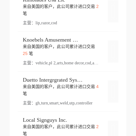
2
来自美国的客户，此公司累计进口交易
登录
笔
主营：
lip,razor,cod
Knoebels Amusement Resort
来自美国的客户，此公司累计进口交易
登录
25
笔
主营：
vehicle,pl 2,arts,home decor,cod,amusement ride,sea
Duetto Intergrgrated Systems Inc.
4
来自美国的客户，此公司累计进口交易
登录
笔
主营：
gh,turn,smart,weld,utp,controller
Local Signguys Inc.
2
来自美国的客户，此公司累计进口交易
登录
笔