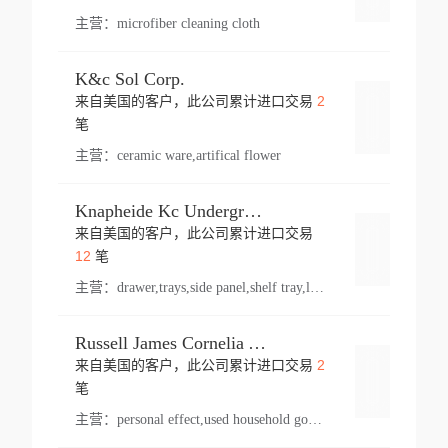
主营：
microfiber cleaning cloth
K&c Sol Corp.
2
来自美国的客户，此公司累计进口交易
登录
笔
主营：
ceramic ware,artifical flower
Knapheide Kc Underground
来自美国的客户，此公司累计进口交易
登录
12
笔
主营：
drawer,trays,side panel,shelf tray,lock drawer,panel,for vehicle,telescopic slide,drawer shelf,equipment,shelf,automotive part
Russell James Cornelia Arlington Va
2
来自美国的客户，此公司累计进口交易
登录
笔
主营：
personal effect,used household goods