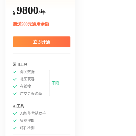
9800
/年
¥
赠送500元通用余额
立即开通
常用工具
海关数据
地图获客
不限
在线搜
广交会采购商
AI工具
AI智能营销助手
智能搜邮
邮件检测