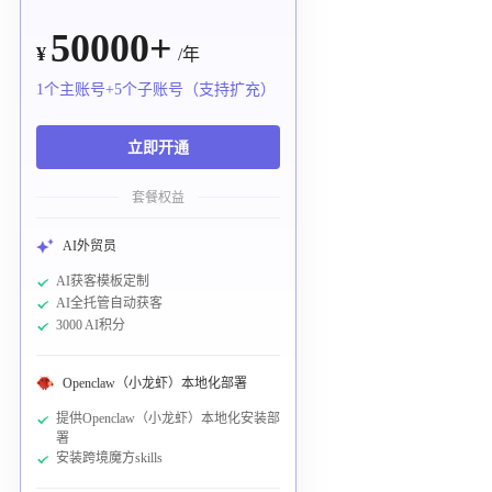
50000+
¥
/年
1个主账号+5个子账号（支持扩充）
立即开通
套餐权益
AI外贸员
AI获客模板定制
AI全托管自动获客
3000 AI积分
Openclaw（小龙虾）本地化部署
提供Openclaw（小龙虾）本地化安装部
署
安装跨境魔方skills