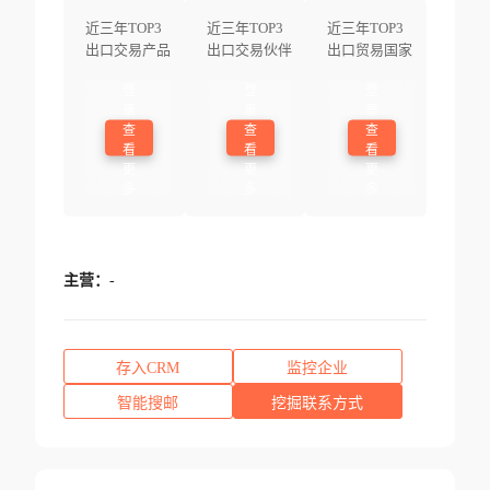
近三年TOP3
近三年TOP3
近三年TOP3
出口交易产品
出口交易伙伴
出口贸易国家
登
登
登
录
录
录
查
查
查
看
看
看
更
更
更
多
多
多
主营：
-
存入CRM
监控企业
智能搜邮
挖掘联系方式