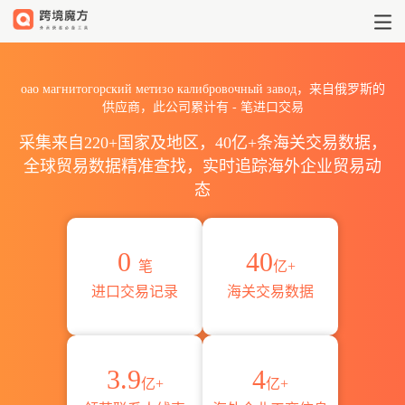
2026оао магнитогорский 
оао магнитогорский метизо калибровочный завод，来自俄罗斯的
供应商，此公司累计有
-
笔进口交易
采集来自220+国家及地区，40亿+条海关交易数据，
全球贸易数据精准查找，实时追踪海外企业贸易动
态
0
40
笔
亿+
进口交易记录
海关交易数据
3.9
4
亿+
亿+