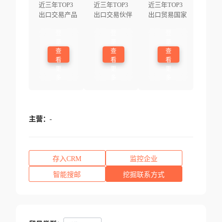
近三年TOP3
近三年TOP3
近三年TOP3
出口交易产品
出口交易伙伴
出口贸易国家
登
登
登
录
录
录
查
查
查
看
看
看
更
更
更
多
多
多
主营：
-
存入CRM
监控企业
智能搜邮
挖掘联系方式