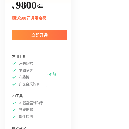
9800
/年
¥
赠送500元通用余额
立即开通
常用工具
海关数据
地图获客
不限
在线搜
广交会采购商
AI工具
AI智能营销助手
智能搜邮
邮件检测
社媒获客