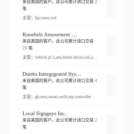
2
来自美国的客户，此公司累计进口交易
登录
笔
主营：
lip,razor,cod
Knoebels Amusement Resort
来自美国的客户，此公司累计进口交易
登录
25
笔
主营：
vehicle,pl 2,arts,home decor,cod,amusement ride,sea
Duetto Intergrgrated Systems Inc.
4
来自美国的客户，此公司累计进口交易
登录
笔
主营：
gh,turn,smart,weld,utp,controller
Local Signguys Inc.
2
来自美国的客户，此公司累计进口交易
登录
笔