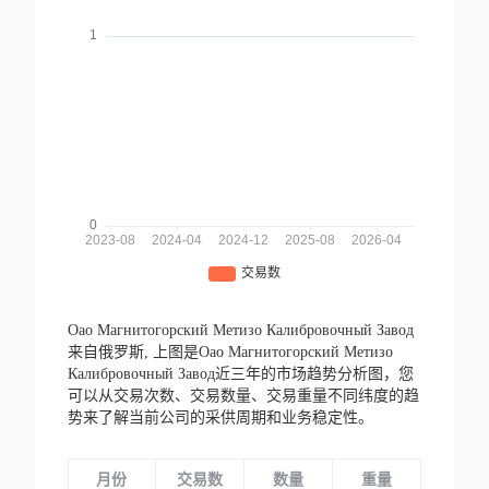
Оао Магнитогорский Метизо Калибровочный Завод
来自俄罗斯,
上图是Оао Магнитогорский Метизо
Калибровочный Завод近三年的市场趋势分析图，您
可以从交易次数、交易数量、交易重量不同纬度的趋
势来了解当前公司的采供周期和业务稳定性。
月份
交易数
数量
重量