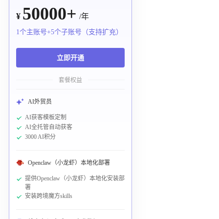
50000+
¥
/年
1个主账号+5个子账号（支持扩充）
立即开通
套餐权益
AI外贸员
AI获客模板定制
AI全托管自动获客
3000 AI积分
Openclaw（小龙虾）本地化部署
提供Openclaw（小龙虾）本地化安装部
署
安装跨境魔方skills