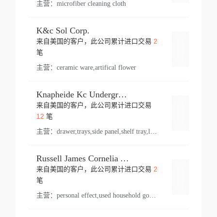
主营：
microfiber cleaning cloth
K&c Sol Corp.
2
来自美国的客户，此公司累计进口交易
登录
笔
主营：
ceramic ware,artifical flower
Knapheide Kc Underground
来自美国的客户，此公司累计进口交易
登录
12
笔
主营：
drawer,trays,side panel,shelf tray,lock drawer,panel,for vehicle,telescopic slide,drawer shelf,equipment,shelf,automotive part
Russell James Cornelia Arlington Va
2
来自美国的客户，此公司累计进口交易
登录
笔
主营：
personal effect,used household goods