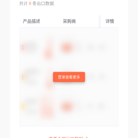
共计
0
条出口数据
产品描述
采购商
起运国/地区
详情
登录查看更多