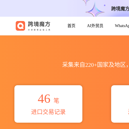
跨境魔
首页
AI外贸员
Whats
2026ооо сбг海关进出口数据统
采集来自220+国家及地
46
笔
进口交易记录