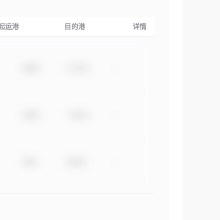
起运港
目的港
详情