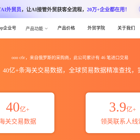
方
AI外贸员
，让AI接管外贸获客全流程，
20万+企业都在用！
App企业号
产品价格
外贸学院
关于我们
产品功能
计_贸易概览_贸易区域伙伴_HS编码港口
ооо сбг，来自俄罗斯的采购商，此公司累计有
46
笔进口交易
区，40亿+条海关交易数据，全球贸易数据精准查找
40
3.9
亿+
亿+
海关交易数据
领英联系人线