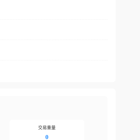
交易重量
0