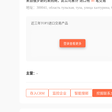
来自俄罗斯的采购商，此公司累计 进口有
46
笔交易
地址：300041, область тульская, тула, улица халтурина, 6
近三年TOP3进口交易产品
登录查看更多
主营：
-
存入CRM
监控企业
智能搜邮
挖掘联系