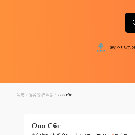
/
/
ооо сбг
首页
海关数据查询
Ооо Сбг