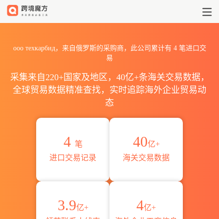
2026ооо техкарбид海关进
ооо техкарбид，来自俄罗斯的采购商，此公司累计有
4
笔进口交
易
采集来自220+国家及地区，40亿+条海关交易数据，
全球贸易数据精准查找，实时追踪海外企业贸易动
态
4
40
笔
亿+
进口交易记录
海关交易数据
3.9
4
亿+
亿+