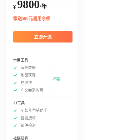
9800
/年
¥
赠送500元通用余额
立即开通
常用工具
海关数据
地图获客
不限
在线搜
广交会采购商
AI工具
AI智能营销助手
智能搜邮
邮件检测
社媒获客