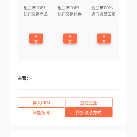
近三年TOP3
近三年TOP3
近三年TOP3
进口交易产品
进口交易伙伴
进口贸易国家
登
登
登
录
录
录
查
查
查
看
看
看
更
更
更
多
多
多
主营：
-
存入CRM
监控企业
智能搜邮
挖掘联系方式