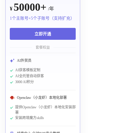
50000+
¥
/年
1个主账号+5个子账号（支持扩充）
立即开通
套餐权益
AI外贸员
AI获客模板定制
AI全托管自动获客
3000 AI积分
Openclaw（小龙虾）本地化部署
提供Openclaw（小龙虾）本地化安装部
署
安装跨境魔方skills