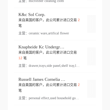
主营：
microfiber cleaning cloth
K&c Sol Corp.
2
来自美国的客户，此公司累计进口交易
登录
笔
主营：
ceramic ware,artifical flower
Knapheide Kc Underground
来自美国的客户，此公司累计进口交易
登录
12
笔
主营：
drawer,trays,side panel,shelf tray,lock drawer,panel,for vehicle,telescopic slide,drawer shelf,equipment,shelf,automotive part
Russell James Cornelia Arlington Va
2
来自美国的客户，此公司累计进口交易
登录
笔
主营：
personal effect,used household goods