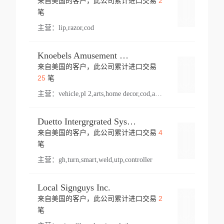
2
来自美国的客户，此公司累计进口交易
登录
笔
主营：
lip,razor,cod
Knoebels Amusement Resort
来自美国的客户，此公司累计进口交易
登录
25
笔
主营：
vehicle,pl 2,arts,home decor,cod,amusement ride,sea
Duetto Intergrgrated Systems Inc.
4
来自美国的客户，此公司累计进口交易
登录
笔
主营：
gh,turn,smart,weld,utp,controller
Local Signguys Inc.
2
来自美国的客户，此公司累计进口交易
登录
笔