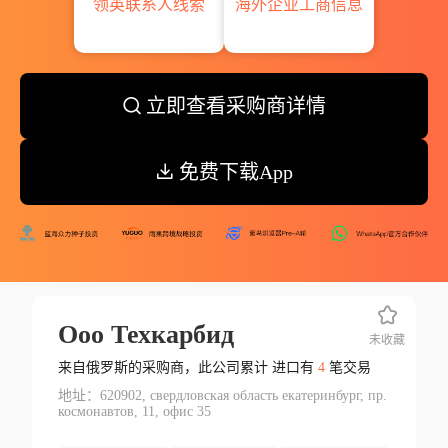
领英联系人线索
海外企业工商信息
立即查看采购商详情
免费下载App
Ооо Техкарбид
未收藏
来自俄罗斯的采购商，此公司累计 进口有
4
笔交易
地址：620902, свердловская область екатеринбург, пр.
космонавтов, 11, офис 35