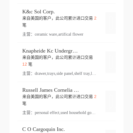
K&c Sol Corp.
2
来自美国的客户，此公司累计进口交易
登录
笔
主营：
ceramic ware,artifical flower
Knapheide Kc Underground
来自美国的客户，此公司累计进口交易
登录
12
笔
主营：
drawer,trays,side panel,shelf tray,lock drawer,panel,for vehicle,telescopic slide,drawer shelf,equipment,shelf,automotive part
Russell James Cornelia Arlington Va
2
来自美国的客户，此公司累计进口交易
登录
笔
主营：
personal effect,used household goods
C O Cargoquin Inc.