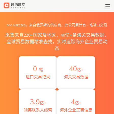
2026ооо макслер海关进出口
ооо макслер，来自俄罗斯的供应商，此公司累计有
-
笔进口交易
采集来自220+国家及地区，40亿+条海关交易数据，
全球贸易数据精准查找，实时追踪海外企业贸易动
态
0
40
笔
亿+
进口交易记录
海关交易数据
3.9
4
亿+
亿+
领英联系人线索
海外企业工商信息