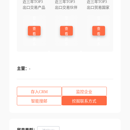
近三年TOP3
近三年TOP3
近三年TOP3
出口交易产品
出口交易伙伴
出口贸易国家
登
登
登
录
录
录
查
查
查
看
看
看
更
更
更
多
多
多
主营：
-
存入CRM
监控企业
智能搜邮
挖掘联系方式