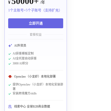
50000+
¥
/年
1个主账号+5个子账号（支持扩充）
立即开通
套餐权益
AI外贸员
AI获客模板定制
AI全托管自动获客
3000 AI积分
Openclaw（小龙虾）本地化部署
提供Openclaw（小龙虾）本地化安装部
署
安装跨境魔方skills
线索中心 全球B2B商业数据