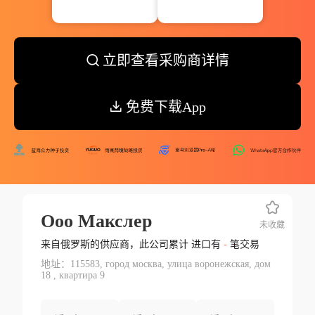
立即查看采购商详情
免费下载App
Ооо Макслер
未收藏
来自俄罗斯的供应商，此公司累计 进口有
-
笔交易
地址：115583, город москва, улица воронежская, дом
18 , квартира 9