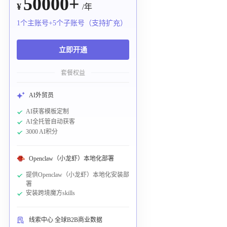
50000+
¥
/年
1个主账号+5个子账号（支持扩充）
立即开通
套餐权益
AI外贸员
AI获客模板定制
AI全托管自动获客
3000 AI积分
Openclaw（小龙虾）本地化部署
提供Openclaw（小龙虾）本地化安装部
署
安装跨境魔方skills
线索中心 全球B2B商业数据