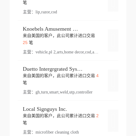
登录
笔
主营：
lip,razor,cod
Knoebels Amusement Resort
来自美国的客户，此公司累计进口交易
登录
25
笔
主营：
vehicle,pl 2,arts,home decor,cod,amusement ride,sea
Duetto Intergrgrated Systems Inc.
4
来自美国的客户，此公司累计进口交易
登录
笔
主营：
gh,turn,smart,weld,utp,controller
Local Signguys Inc.
2
来自美国的客户，此公司累计进口交易
登录
笔
主营：
microfiber cleaning cloth