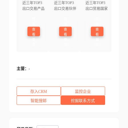
近三年TOP3
近三年TOP3
近三年TOP3
出口交易产品
出口交易伙伴
出口贸易国家
登
登
登
录
录
录
查
查
查
看
看
看
更
更
更
多
多
多
主营：
-
存入CRM
监控企业
智能搜邮
挖掘联系方式