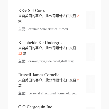
K&c Sol Corp.
2
来自美国的客户，此公司累计进口交易
登录
笔
主营：
ceramic ware,artifical flower
Knapheide Kc Underground
来自美国的客户，此公司累计进口交易
登录
12
笔
主营：
drawer,trays,side panel,shelf tray,lock drawer,panel,for vehicle,telescopic slide,drawer shelf,equipment,shelf,automotive part
Russell James Cornelia Arlington Va
2
来自美国的客户，此公司累计进口交易
登录
笔
主营：
personal effect,used household goods
C O Cargoquin Inc.