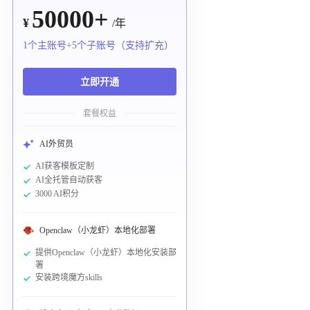
50000+
¥
/年
1个主账号+5个子账号（支持扩充）
立即开通
套餐权益
AI外贸员
AI获客模板定制
AI全托管自动获客
3000 AI积分
Openclaw（小龙虾）本地化部署
提供Openclaw（小龙虾）本地化安装部
署
安装跨境魔方skills