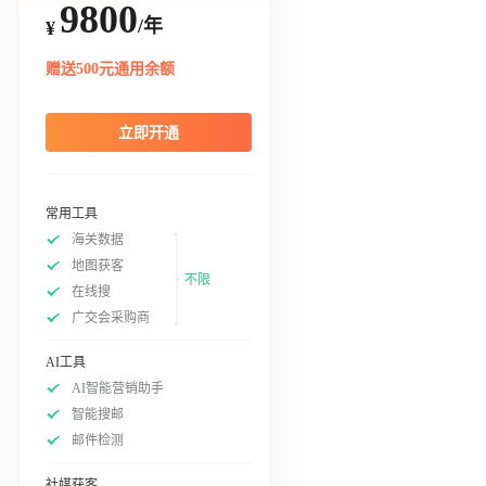
9800
/年
¥
赠送500元通用余额
立即开通
常用工具
海关数据
地图获客
不限
在线搜
广交会采购商
AI工具
AI智能营销助手
智能搜邮
邮件检测
社媒获客