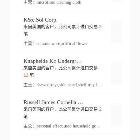
主营：
microfiber cleaning cloth
K&c Sol Corp.
2
来自美国的客户，此公司累计进口交易
登录
笔
主营：
ceramic ware,artifical flower
Knapheide Kc Underground
来自美国的客户，此公司累计进口交易
登录
12
笔
主营：
drawer,trays,side panel,shelf tray,lock drawer,panel,for vehicle,telescopic slide,drawer shelf,equipment,shelf,automotive part
Russell James Cornelia Arlington Va
2
来自美国的客户，此公司累计进口交易
登录
笔
主营：
personal effect,used household goods