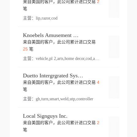
2
来自美国的客户，此公司累计进口交易
登录
笔
主营：
lip,razor,cod
Knoebels Amusement Resort
来自美国的客户，此公司累计进口交易
登录
25
笔
主营：
vehicle,pl 2,arts,home decor,cod,amusement ride,sea
Duetto Intergrgrated Systems Inc.
4
来自美国的客户，此公司累计进口交易
登录
笔
主营：
gh,turn,smart,weld,utp,controller
Local Signguys Inc.
2
来自美国的客户，此公司累计进口交易
登录
笔