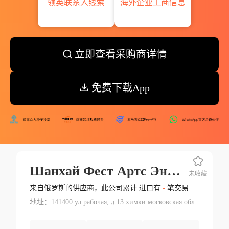
领英联系人线索
海外企业工商信息
立即查看采购商详情
免费下载App
Шанхай Фест Артс Энд Крафтс Ко Лтд
未收藏
来自俄罗斯的供应商，此公司累计 进口有
-
笔交易
地址：141400 ул.рабочая, д.13 химки московская обл