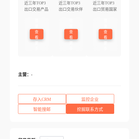
近三年TOP3
近三年TOP3
近三年TOP3
出口交易产品
出口交易伙伴
出口贸易国家
登
登
登
录
录
录
查
查
查
看
看
看
更
更
更
多
多
多
主营：
-
存入CRM
监控企业
智能搜邮
挖掘联系方式