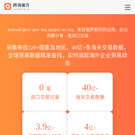
2026шанхай фест артс эн
шанхай фест артс энд крафтс ко лтд，来自俄罗斯的供应商，此公
司累计有
-
笔进口交易
采集来自220+国家及地区，40亿+条海关交易数据，
全球贸易数据精准查找，实时追踪海外企业贸易动
态
0
40
笔
亿+
进口交易记录
海关交易数据
3.9
4
亿+
亿+