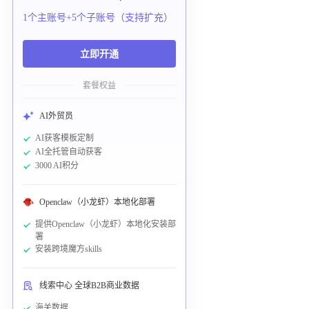
1个主账号+5个子账号（支持扩充）
立即开通
套餐权益
AI外贸员
AI获客模板定制
AI全托管自动获客
3000 AI积分
Openclaw（小龙虾）本地化部署
提供Openclaw（小龙虾）本地化安装部
署
安装跨境魔方skills
线索中心 全球B2B商业数据
海关数据