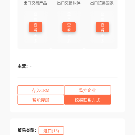
出口交易产品
出口交易伙伴
出口贸易国家
登
登
登
录
录
录
查
查
查
看
看
看
更
更
更
多
多
多
主营：
-
存入CRM
监控企业
智能搜邮
挖掘联系方式
贸易类型：
进口(13)