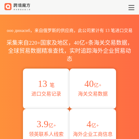
2026ооо динасиб海关进出口
ооо динасиб，来自俄罗斯的供应商，此公司累计有
13
笔进口交易
采集来自220+国家及地区，40亿+条海关交易数据，
全球贸易数据精准查找，实时追踪海外企业贸易动
态
13
40
笔
亿+
进口交易记录
海关交易数据
3.9
4
亿+
亿+
领英联系人线索
海外企业工商信息