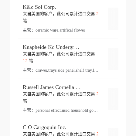
K&c Sol Corp.
2
来自美国的客户，此公司累计进口交易
登录
笔
主营：
ceramic ware,artifical flower
Knapheide Kc Underground
来自美国的客户，此公司累计进口交易
登录
12
笔
主营：
drawer,trays,side panel,shelf tray,lock drawer,panel,for vehicle,telescopic slide,drawer shelf,equipment,shelf,automotive part
Russell James Cornelia Arlington Va
2
来自美国的客户，此公司累计进口交易
登录
笔
主营：
personal effect,used household goods
C O Cargoquin Inc.
2
来自美国的客户，此公司累计进口交易