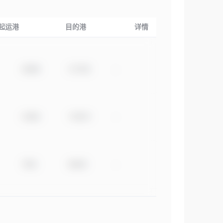
起运港
目的港
详情