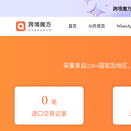
跨境魔
首页
AI外贸员
Whats
2026ооо бирсмикс海关进出
采集来自220+国家及地
0
笔
进口交易记录