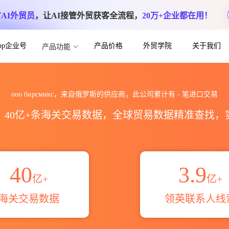
方
AI外贸员
，让AI接管外贸获客全流程，
20万+企业都在用！
App企业号
产品价格
外贸学院
关于我们
产品功能
口数据统计_贸易概览_贸易区域伙伴_HS
ооо бирсмикс，来自俄罗斯的供应商，此公司累计有
-
笔进口交易
区，40亿+条海关交易数据，全球贸易数据精准查找
40
3.9
亿+
亿+
海关交易数据
领英联系人线