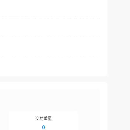
交易重量
0