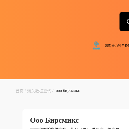
/
/
ооо бирсмикс
首页
海关数据查询
Ооо Бирсмикс