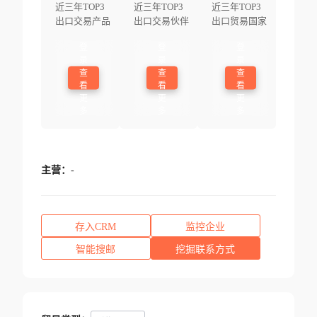
近三年TOP3
近三年TOP3
近三年TOP3
出口交易产品
出口交易伙伴
出口贸易国家
登
登
登
录
录
录
查
查
查
看
看
看
更
更
更
多
多
多
主营：
-
存入CRM
监控企业
智能搜邮
挖掘联系方式