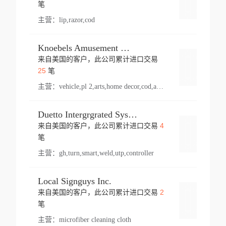
登录
笔
主营：
lip,razor,cod
Knoebels Amusement Resort
来自美国的客户，此公司累计进口交易
登录
25
笔
主营：
vehicle,pl 2,arts,home decor,cod,amusement ride,sea
Duetto Intergrgrated Systems Inc.
4
来自美国的客户，此公司累计进口交易
登录
笔
主营：
gh,turn,smart,weld,utp,controller
Local Signguys Inc.
2
来自美国的客户，此公司累计进口交易
登录
笔
主营：
microfiber cleaning cloth