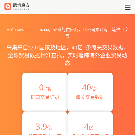
2026мейн металл эспан
мейн металл эспаньола，来自的供应商，此公司累计有
-
笔进口交
易
采集来自220+国家及地区，40亿+条海关交易数据，
全球贸易数据精准查找，实时追踪海外企业贸易动
态
0
40
笔
亿+
进口交易记录
海关交易数据
3.9
4
亿+
亿+