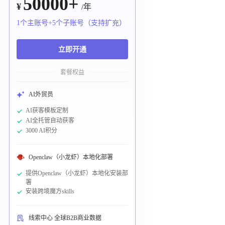
50000+
¥
/年
1个主账号+5个子账号（支持扩充）
立即开通
套餐权益
AI外贸员
AI获客模板定制
AI全托管自动获客
3000 AI积分
Openclaw（小龙虾）本地化部署
提供Openclaw（小龙虾）本地化安装部
署
安装跨境魔方skills
线索中心 全球B2B商业数据