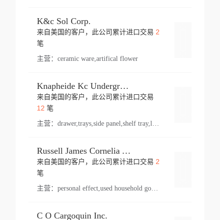
K&c Sol Corp.
2
来自美国的客户，此公司累计进口交易
登录
笔
主营：
ceramic ware,artifical flower
Knapheide Kc Underground
来自美国的客户，此公司累计进口交易
登录
12
笔
主营：
drawer,trays,side panel,shelf tray,lock drawer,panel,for vehicle,telescopic slide,drawer shelf,equipment,shelf,automotive part
Russell James Cornelia Arlington Va
2
来自美国的客户，此公司累计进口交易
登录
笔
主营：
personal effect,used household goods
C O Cargoquin Inc.