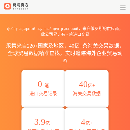
2026фгбну аграрный нау
фгбну аграрный научный центр донской，来自俄罗斯的供应商，
此公司累计有
-
笔进口交易
采集来自220+国家及地区，40亿+条海关交易数据，
全球贸易数据精准查找，实时追踪海外企业贸易动
态
0
40
笔
亿+
进口交易记录
海关交易数据
3.9
4
亿+
亿+