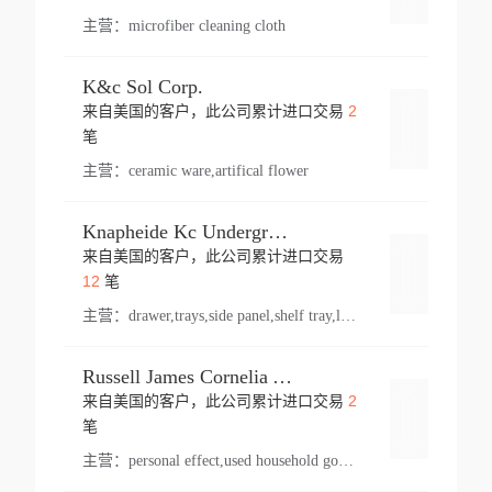
主营：
microfiber cleaning cloth
K&c Sol Corp.
2
来自美国的客户，此公司累计进口交易
登录
笔
主营：
ceramic ware,artifical flower
Knapheide Kc Underground
来自美国的客户，此公司累计进口交易
登录
12
笔
主营：
drawer,trays,side panel,shelf tray,lock drawer,panel,for vehicle,telescopic slide,drawer shelf,equipment,shelf,automotive part
Russell James Cornelia Arlington Va
2
来自美国的客户，此公司累计进口交易
登录
笔
主营：
personal effect,used household goods