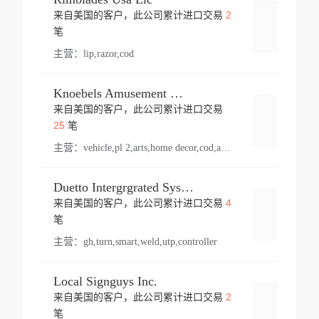
2
来自美国的客户，此公司累计进口交易
登录
笔
主营：
lip,razor,cod
Knoebels Amusement Resort
来自美国的客户，此公司累计进口交易
登录
25
笔
主营：
vehicle,pl 2,arts,home decor,cod,amusement ride,sea
Duetto Intergrgrated Systems Inc.
4
来自美国的客户，此公司累计进口交易
登录
笔
主营：
gh,turn,smart,weld,utp,controller
Local Signguys Inc.
2
来自美国的客户，此公司累计进口交易
登录
笔