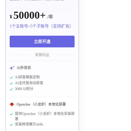
50000+
¥
/年
1个主账号+5个子账号（支持扩充）
立即开通
套餐权益
AI外贸员
AI获客模板定制
AI全托管自动获客
3000 AI积分
Openclaw（小龙虾）本地化部署
提供Openclaw（小龙虾）本地化安装部
署
安装跨境魔方skills