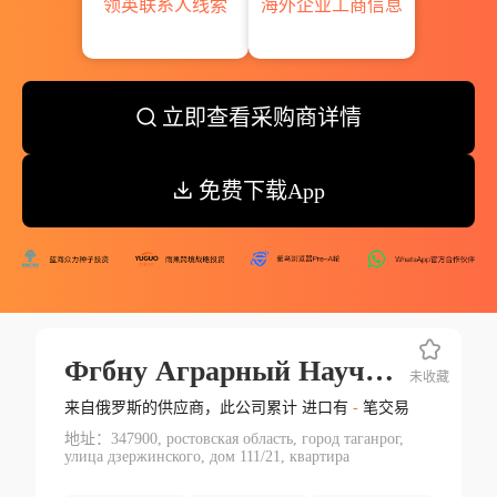
领英联系人线索
海外企业工商信息
立即查看采购商详情
免费下载App
Фгбну Аграрный Научный Центр Донской
未收藏
来自俄罗斯的供应商，此公司累计 进口有
-
笔交易
地址：347900, ростовская область, город таганрог,
улица дзержинского, дом 111/21, квартира