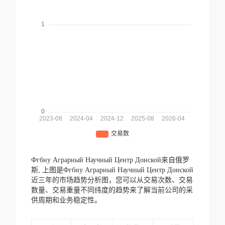
Фгбну Аграрный Научный Центр Донской来自俄罗
斯,
上图是Фгбну Аграрный Научный Центр Донской
近三年的市场趋势分析图，您可以从交易次数、交易
数量、交易重量不同纬度的趋势来了解当前公司的采
供周期和业务稳定性。