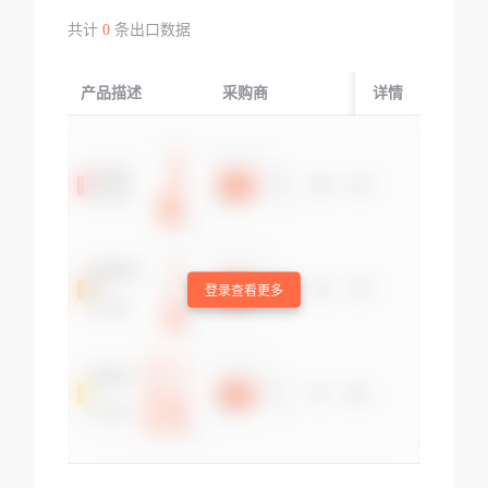
共计
0
条出口数据
产品描述
采购商
起运国/地区
详情
登录查看更多