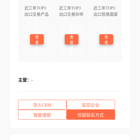
近三年TOP3
近三年TOP3
近三年TOP3
出口交易产品
出口交易伙伴
出口贸易国家
登
登
登
录
录
录
查
查
查
看
看
看
更
更
更
多
多
多
主营：
-
存入CRM
监控企业
智能搜邮
挖掘联系方式