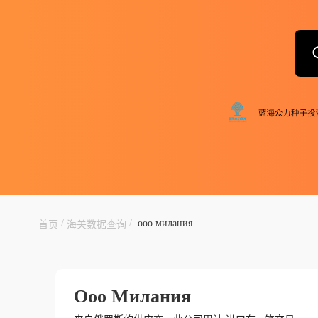
/
/
ооо милания
首页
海关数据查询
Ооо Милания