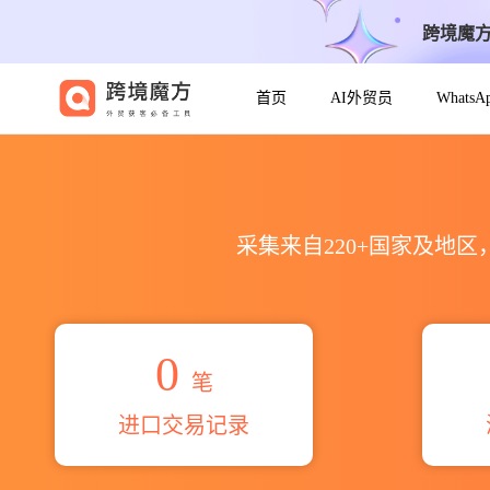
跨境魔
首页
AI外贸员
Whats
2026ооо милания海关进出口
采集来自220+国家及地
0
笔
进口交易记录