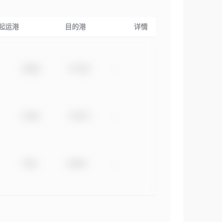
起运港
目的港
详情