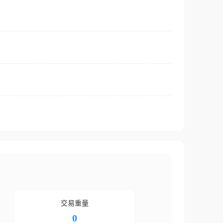
交易重量
0