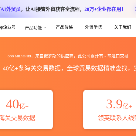
方
AI外贸员
，让AI接管外贸获客全流程，
20万+企业都在用！
App企业号
产品价格
外贸学院
关于我们
产品功能
数据统计_贸易概览_贸易区域伙伴_HS编
ооо милания，来自俄罗斯的供应商，此公司累计有
-
笔进口交易
区，40亿+条海关交易数据，全球贸易数据精准查找
40
3.9
亿+
亿+
海关交易数据
领英联系人线