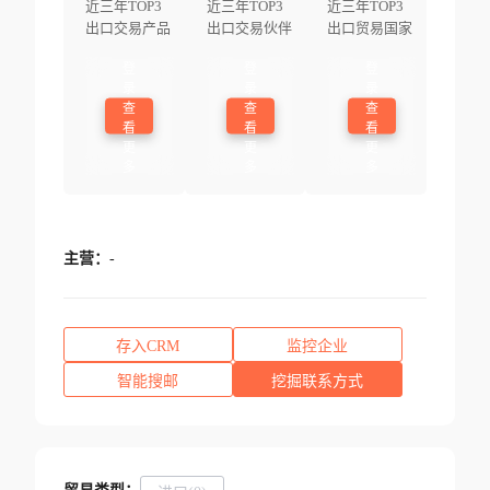
近三年TOP3
近三年TOP3
近三年TOP3
出口交易产品
出口交易伙伴
出口贸易国家
登
登
登
录
录
录
查
查
查
看
看
看
更
更
更
多
多
多
主营：
-
存入CRM
监控企业
智能搜邮
挖掘联系方式