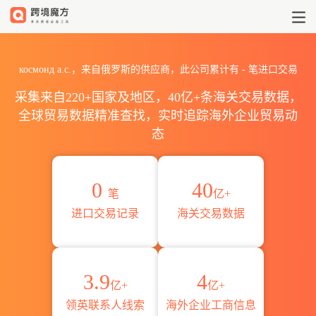
2026космонд а.с.海关进出
космонд а.с.，来自俄罗斯的供应商，此公司累计有
-
笔进口交易
采集来自220+国家及地区，40亿+条海关交易数据，
全球贸易数据精准查找，实时追踪海外企业贸易动
态
0
40
笔
亿+
进口交易记录
海关交易数据
3.9
4
亿+
亿+
领英联系人线索
海外企业工商信息