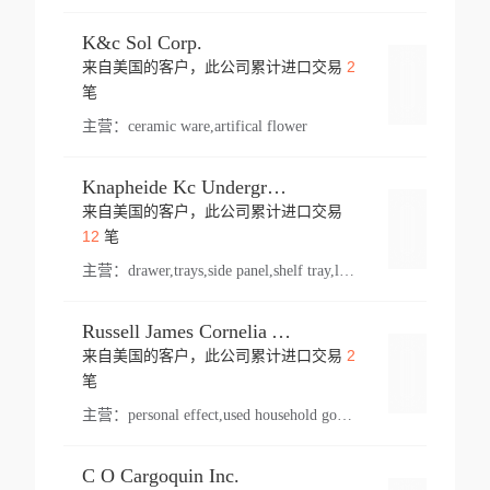
K&c Sol Corp.
2
来自美国的客户，此公司累计进口交易
登录
笔
主营：
ceramic ware,artifical flower
Knapheide Kc Underground
来自美国的客户，此公司累计进口交易
登录
12
笔
主营：
drawer,trays,side panel,shelf tray,lock drawer,panel,for vehicle,telescopic slide,drawer shelf,equipment,shelf,automotive part
Russell James Cornelia Arlington Va
2
来自美国的客户，此公司累计进口交易
登录
笔
主营：
personal effect,used household goods
C O Cargoquin Inc.