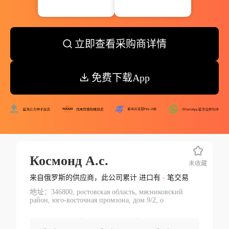
立即查看采购商详情
免费下载App
Космонд А.с.
未收藏
来自俄罗斯的供应商，此公司累计 进口有
-
笔交易
地址：346800, ростовская область, мясниковский
район, юго-восточная промзона, дом 9/2, о