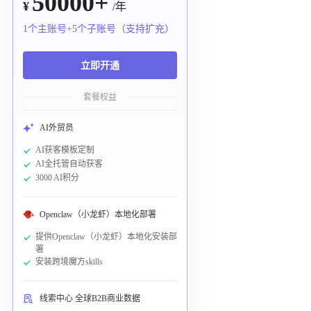
50000+
¥
/年
1个主账号+5个子账号（支持扩充）
立即开通
套餐权益
AI外贸员
AI获客模板定制
AI全托管自动获客
3000 AI积分
Openclaw（小龙虾）本地化部署
提供Openclaw（小龙虾）本地化安装部
署
安装跨境魔方skills
线索中心 全球B2B商业数据