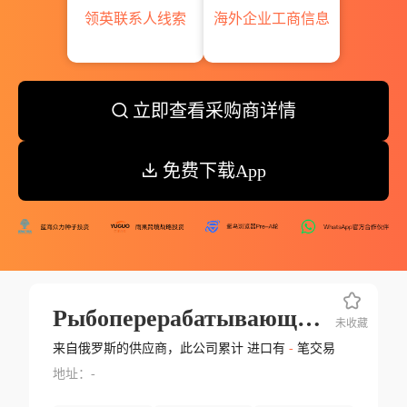
领英联系人线索
海外企业工商信息
立即查看采购商详情
免费下载App
Рыбоперерабатывающий Завод Крабозаводск Филиал Крабозаводск Зао Курильский Рыбак
未收藏
来自俄罗斯的供应商，此公司累计 进口有
-
笔交易
地址：-