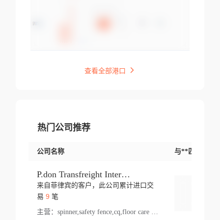
查看全部港口
热门公司推荐
公司名称
与**匹配交易
P.don Transfreight International
来自菲律宾的客户，此公司累计进口交
登录
9
易
笔
主营：
spinner,safety fence,cq,floor care machine,cargo,welded steel,web,essential,ratchet tie down,contact email,creatine monohydrate,x 50,bag,paper cups lid,erti,500 c,plush toy,steel wire,webbing,otr tyre,s8,food packaging,edmonton,quad,pc,floor cleaner,carton paper cup,wood pack,auto par,bar chair,oven,fitness products,leisure chair,canada,bicycle,rovin,pickup truck,rat,cover,carton,plastic lid,battery,ride on car,oil gas well,hat,pet cage,n tr,ionic,shoes tel,acrylic bathtub,microvit,fans,lumen,wheels,gin,tdr,tpo,llysine,hot,bur,bonnell spring,g class,dumbbell,condenser,s5,cleaner vacuum,d fence,board,wood,promi,swir,ail,orchard,mattres,cash,microfiber bathrobe,vacuum cleaner floor,access door,pad,wood packing,carton toy,gas well,cotton,freight prepaid,sga,heat exchange,mat,psn,al em,glc,lifting table,cod,plastic shell,wire po,foam,ladies knitted dress,rim,a1,roller,spare part,t 80,waterproof terminal,barbell set,vehicle,bicycle tire,go game,led light,computer chair,block mesh,stainless steel,ape,steel wire rope,carton paper box,ladies knitted pullover,threonine feed grade,electrical appliance,eyebolt,casing,rubber duck,ball,8 port,pet bottle,box steel,scaffolding parts,packing material,na e,polyester knit,blouse,d jack,vacuum flask,lip,aite,fruit plate,steel frame,sealing,mesh,s14,textile,office chair,pendant light,jet,bar stool,furniture,aluminium,wallet,carton pot,tool box,brand new tire,brightway,tria,strea,prop,fishing products,car bumper,butter,fog lamp cover,yofc,tableware,plastic,plastic bottle spray,fireplace,natural stone products,t sp,pullover,aluminium pan,massage product,spotlight,finned tube bundle,table,wood stick,high pressure cleaner,auto part,welded wire mesh,chinese medicine,mater,tsc,sea,cable,glove,supplies,kelvin,sacom,hot dipped galvanized steel pipe,ring wire,pright,rush,ion,paper bag,ring,cup sleeve,oil,gmh,car step,cabinet,leisure table,ladies knit top,sol,electric bicycle,pera,feed grade,air purifier,stanc,storage box,no wooden,pdo,iu,aluminium sheet,k2,p1,s 50,dj,vacuum cleaner,nylon bag,insulat,power,cleaner,hpa,molded,control arm,import,octg,s 99,tablecloth,screw,flail mower,dining chair,l ap,butyl inner tube,ppo,20 sp,wire lock accessories,mattress fabric,kitchen,s7,frame,steel,carton plastic,ipm,electrical cabinet,wear strip,racks,brand tire,tin,packaging material,ys,anji,ceramics product,metal furniture,sebacic acid,umber,flap,ladies knitted,bun pan,chemical substance,lusin,country of origin,edt,unica,stainless steel wire,weld,dire,ai r,poncho,toy car,chemical,t code,s corporation,oem,chinese herb,fly,hydrochloride,ppe,grille,lifting,socks,lighting,ale,unit,hood,stud,aircool,s glass fiber,brass valve valve,tssu,cotton bag,aka,gh,slusher,sporting good,bar stools,n steel,nonwoven bag,essar,ladies knitted skirt,light mouse,drilling,spin bike,sling,insulation tubing,string wound filter cartridge,door frame,u post,optical fibre cable,glass,md,kumho,synthetic grass,shoes,cific,mobil,carton box,fence panel,new tire,chi