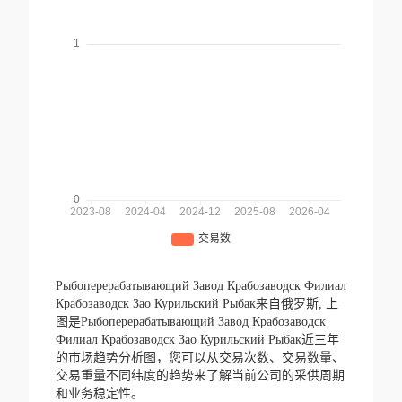
Рыбоперерабатывающий Завод Крабозаводск Филиал
Крабозаводск Зао Курильский Рыбак来自俄罗斯,
上
图是Рыбоперерабатывающий Завод Крабозаводск
Филиал Крабозаводск Зао Курильский Рыбак近三年
的市场趋势分析图，您可以从交易次数、交易数量、
交易重量不同纬度的趋势来了解当前公司的采供周期
和业务稳定性。