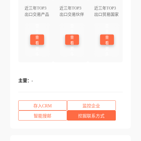
近三年TOP3
近三年TOP3
近三年TOP3
出口交易产品
出口交易伙伴
出口贸易国家
登
登
登
录
录
录
查
查
查
看
看
看
更
更
更
多
多
多
主营：
-
存入CRM
监控企业
智能搜邮
挖掘联系方式