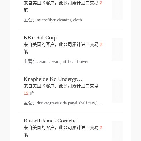
2
来自美国的客户，此公司累计进口交易
登录
笔
主营：
microfiber cleaning cloth
K&c Sol Corp.
2
来自美国的客户，此公司累计进口交易
登录
笔
主营：
ceramic ware,artifical flower
Knapheide Kc Underground
来自美国的客户，此公司累计进口交易
登录
12
笔
主营：
drawer,trays,side panel,shelf tray,lock drawer,panel,for vehicle,telescopic slide,drawer shelf,equipment,shelf,automotive part
Russell James Cornelia Arlington Va
2
来自美国的客户，此公司累计进口交易
登录
笔