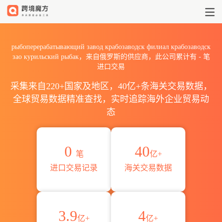
2026рыбоперерабатывающий 
рыбоперерабатывающий завод крабозаводск филиал крабозаводск
зао курильский рыбак，来自俄罗斯的供应商，此公司累计有
-
笔
进口交易
采集来自220+国家及地区，40亿+条海关交易数据，
全球贸易数据精准查找，实时追踪海外企业贸易动
态
0
40
笔
亿+
进口交易记录
海关交易数据
3.9
4
亿+
亿+