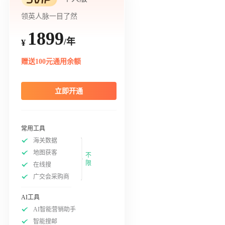
领英人脉一目了然
1899
/年
¥
赠送100元通用余额
立即开通
常用工具
海关数据
地图获客
不
限
在线搜
广交会采购商
AI工具
AI智能营销助手
智能搜邮