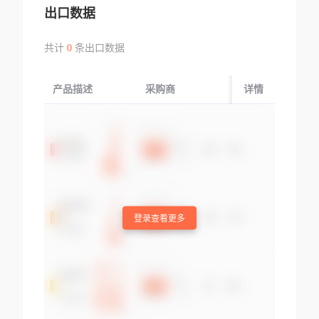
出口数据
共计
0
条出口数据
产品描述
采购商
起运国/地区
详情
登录查看更多