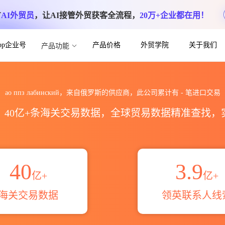
方
AI外贸员
，让AI接管外贸获客全流程，
20万+企业都在用！
App企业号
产品价格
外贸学院
关于我们
产品功能
关进出口数据统计_贸易概览_贸易区域伙伴_
ао ппз лабинский，来自俄罗斯的供应商，此公司累计有
-
笔进口交易
区，40亿+条海关交易数据，全球贸易数据精准查找
40
3.9
亿+
亿+
海关交易数据
领英联系人线