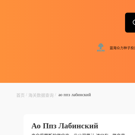
/
/
ао ппз лабинский
首页
海关数据查询
Ао Ппз Лабинский