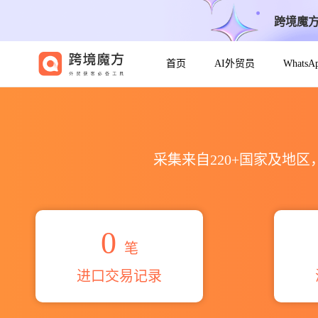
跨境魔
首页
AI外贸员
Whats
2026ао ппз лабинский海
采集来自220+国家及地
0
笔
进口交易记录