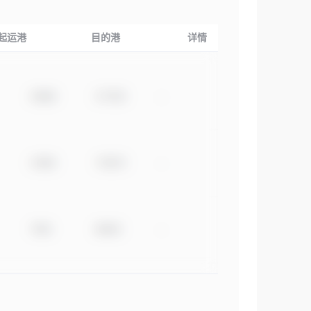
起运港
目的港
详情