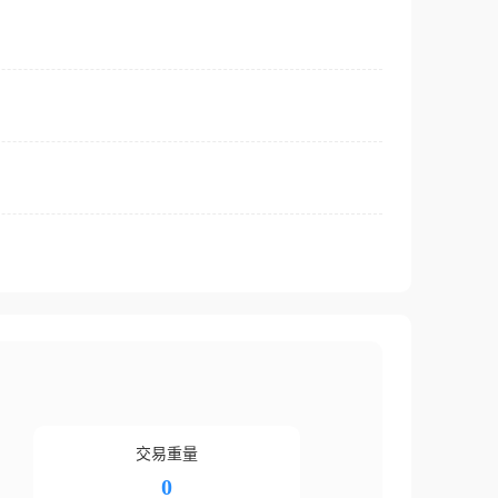
交易重量
0