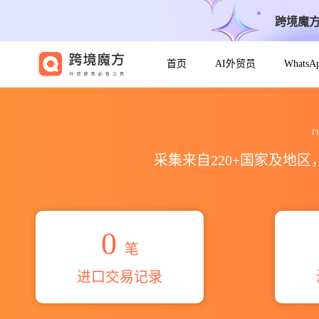
跨境魔
首页
AI外贸员
Whats
2026гице ферпаккунген 
г
采集来自220+国家及地
0
笔
进口交易记录