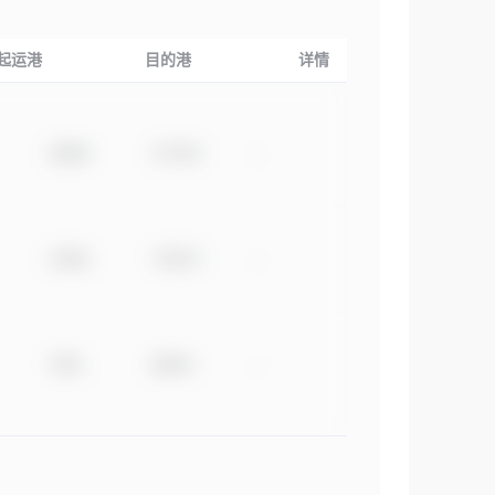
起运港
目的港
详情