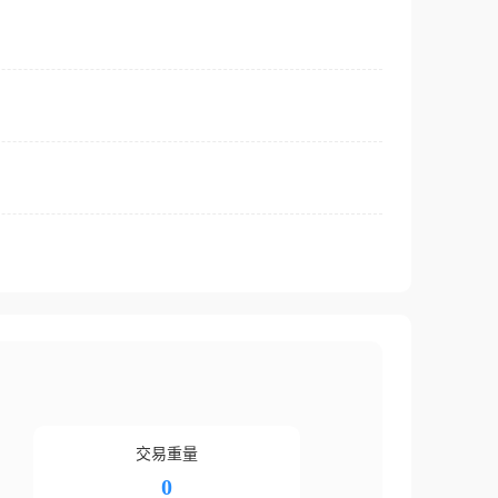
交易重量
0