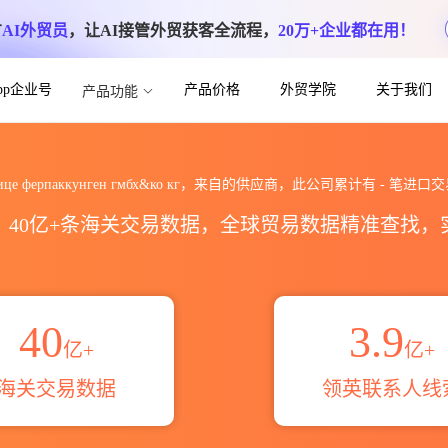
方
AI外贸员
，让AI接管外贸获客全流程，
20万+企业都在用！
App企业号
产品价格
外贸学院
关于我们
产品功能
гмбх&ко кг海关进出口数据统计_贸易
ице ферпаккунген гмбх&ко кг，来自的供应商，此公司累计有
-
笔进口交
区，40亿+条海关交易数据，全球贸易数据精准查找
40
3.9
亿+
亿+
海关交易数据
领英联系人线