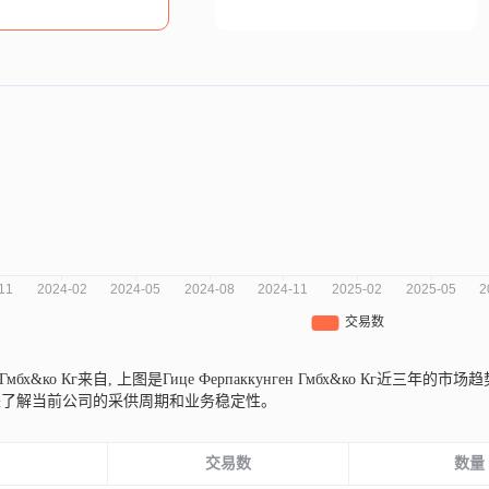
н Гмбх&ко Кг来自,
上图是Гице Ферпаккунген Гмбх&ко Кг
来了解当前公司的采供周期和业务稳定性。
份
交易数
数量