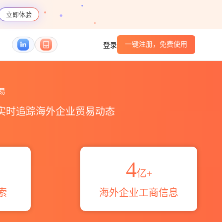
立即体验
一键注册，免费使用
登录
概览_贸易区域伙伴_HS编码港口_跨境魔方
易
，实时追踪海外企业贸易动态
4
亿+
索
海外企业工商信息