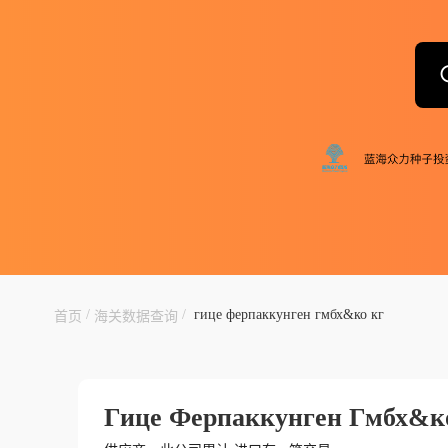
/
/
гице ферпаккунген гмбх&ко кг
首页
海关数据查询
Гице Ферпаккунген Гмбх&к