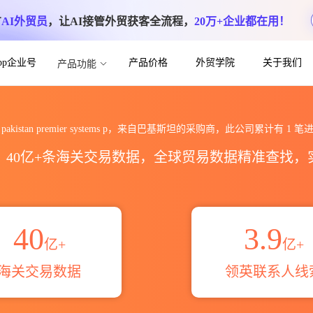
方
AI外贸员
，让AI接管外贸获客全流程，
20万+企业都在用！
App企业号
产品价格
外贸学院
关于我们
产品功能
mier systems p海关进出口数据统计_
hpe pakistan premier systems p，来自巴基斯坦的采购商，此公司累计有
1
笔进
区，40亿+条海关交易数据，全球贸易数据精准查找
40
3.9
亿+
亿+
海关交易数据
领英联系人线