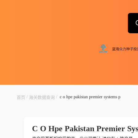
/
/
c o hpe pakistan premier systems p
首页
海关数据查询
C O Hpe Pakistan Premier Sy