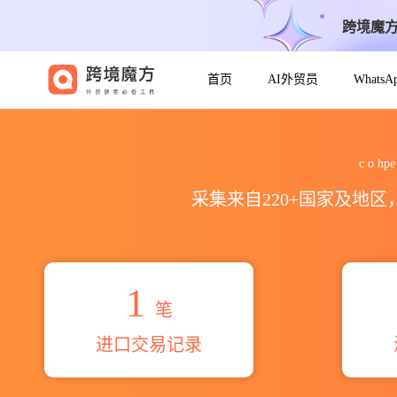
跨境魔
首页
AI外贸员
Whats
2026c o hpe pakistan pre
c o 
采集来自220+国家及地
1
笔
进口交易记录