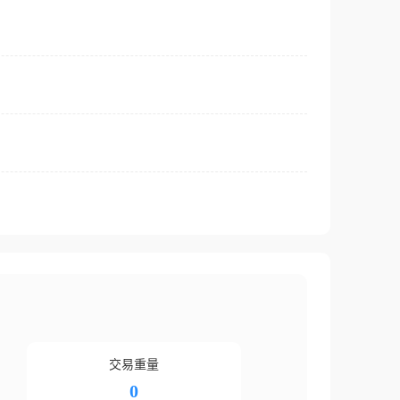
交易重量
0