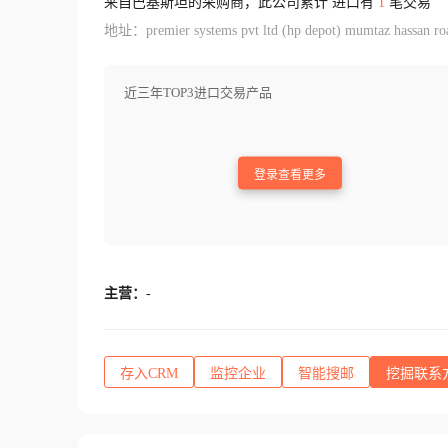
来自巴基斯坦的采购商，此公司累计 进口有
1
笔交易
地址：premier systems pvt ltd (hp depot) mumtaz hassan roa
近三年TOP3进口交易产品
登录查看更多
主营：
-
存入CRM
监控企业
智能搜邮
挖掘联系