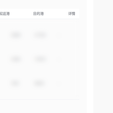
起运港
目的港
详情