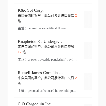
K&c Sol Corp.
2
来自美国的客户，此公司累计进口交易
登录
笔
主营：
ceramic ware,artifical flower
Knapheide Kc Underground
来自美国的客户，此公司累计进口交易
登录
12
笔
主营：
drawer,trays,side panel,shelf tray,lock drawer,panel,for vehicle,telescopic slide,drawer shelf,equipment,shelf,automotive part
Russell James Cornelia Arlington Va
2
来自美国的客户，此公司累计进口交易
登录
笔
主营：
personal effect,used household goods
C O Cargoquin Inc.