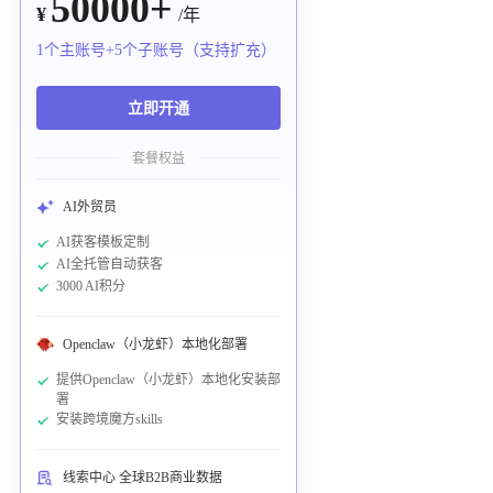
50000+
¥
/年
1个主账号+5个子账号（支持扩充）
立即开通
套餐权益
AI外贸员
AI获客模板定制
AI全托管自动获客
3000 AI积分
Openclaw（小龙虾）本地化部署
提供Openclaw（小龙虾）本地化安装部
署
安装跨境魔方skills
线索中心 全球B2B商业数据