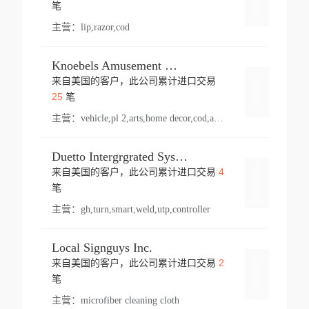
登录
笔
主营：
lip,razor,cod
Knoebels Amusement Resort
来自美国的客户，此公司累计进口交易
登录
25
笔
主营：
vehicle,pl 2,arts,home decor,cod,amusement ride,sea
Duetto Intergrgrated Systems Inc.
4
来自美国的客户，此公司累计进口交易
登录
笔
主营：
gh,turn,smart,weld,utp,controller
Local Signguys Inc.
2
来自美国的客户，此公司累计进口交易
登录
笔
主营：
microfiber cleaning cloth