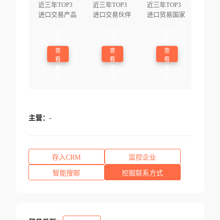
近三年TOP3
近三年TOP3
近三年TOP3
进口交易产品
进口交易伙伴
进口贸易国家
登
登
登
录
录
录
查
查
查
看
看
看
更
更
更
多
多
多
主营：
-
存入CRM
监控企业
智能搜邮
挖掘联系方式