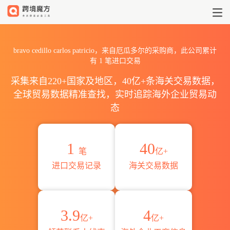
2026bravo cedillo carlo
bravo cedillo carlos patricio，来自厄瓜多尔的采购商，此公司累计
有
1
笔进口交易
采集来自220+国家及地区，40亿+条海关交易数据，
全球贸易数据精准查找，实时追踪海外企业贸易动
态
1
40
笔
亿+
进口交易记录
海关交易数据
3.9
4
亿+
亿+