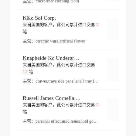
主营：
microfiber cleaning cloth
K&c Sol Corp.
2
来自美国的客户，此公司累计进口交易
登录
笔
主营：
ceramic ware,artifical flower
Knapheide Kc Underground
来自美国的客户，此公司累计进口交易
登录
12
笔
主营：
drawer,trays,side panel,shelf tray,lock drawer,panel,for vehicle,telescopic slide,drawer shelf,equipment,shelf,automotive part
Russell James Cornelia Arlington Va
2
来自美国的客户，此公司累计进口交易
登录
笔
主营：
personal effect,used household goods