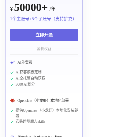
50000+
¥
/年
1个主账号+5个子账号（支持扩充）
立即开通
套餐权益
AI外贸员
AI获客模板定制
AI全托管自动获客
3000 AI积分
Openclaw（小龙虾）本地化部署
提供Openclaw（小龙虾）本地化安装部
署
安装跨境魔方skills