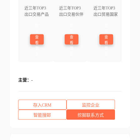
近三年TOP3
近三年TOP3
近三年TOP3
出口交易产品
出口交易伙伴
出口贸易国家
登
登
登
录
录
录
查
查
查
看
看
看
更
更
更
多
多
多
主营：
-
存入CRM
监控企业
智能搜邮
挖掘联系方式