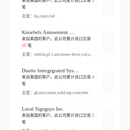
2
来自美国的客户，此公司累计进口交易
登录
笔
主营：
lip,razor,cod
Knoebels Amusement Resort
来自美国的客户，此公司累计进口交易
登录
25
笔
主营：
vehicle,pl 2,arts,home decor,cod,amusement ride,sea
Duetto Intergrgrated Systems Inc.
4
来自美国的客户，此公司累计进口交易
登录
笔
主营：
gh,turn,smart,weld,utp,controller
Local Signguys Inc.
2
来自美国的客户，此公司累计进口交易
登录
笔