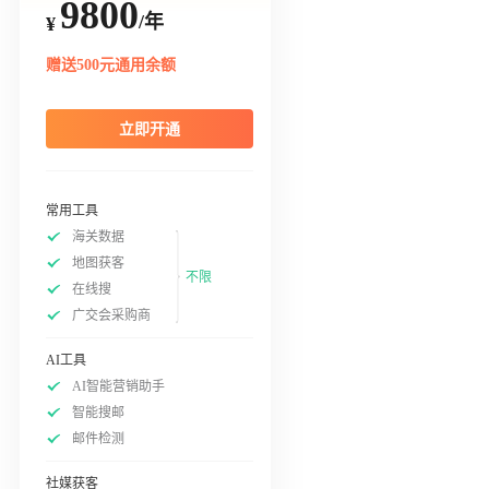
9800
/年
¥
赠送500元通用余额
立即开通
常用工具
海关数据
地图获客
不限
在线搜
广交会采购商
AI工具
AI智能营销助手
智能搜邮
邮件检测
社媒获客