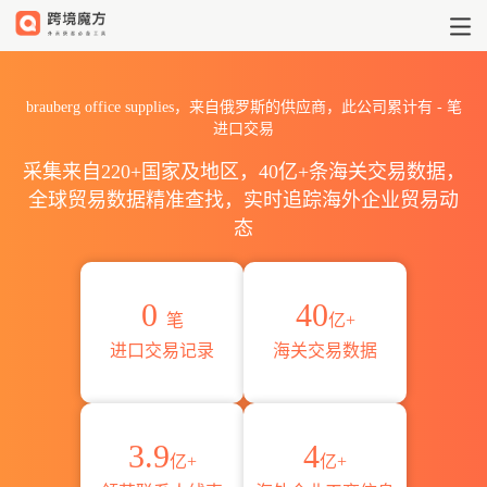
2026brauberg office su
brauberg office supplies，来自俄罗斯的供应商，此公司累计有
-
笔
进口交易
采集来自220+国家及地区，40亿+条海关交易数据，
全球贸易数据精准查找，实时追踪海外企业贸易动
态
0
40
笔
亿+
进口交易记录
海关交易数据
3.9
4
亿+
亿+