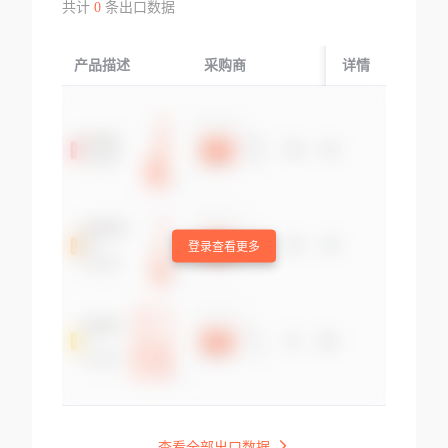
共计
0
条出口数据
产品描述
采购商
起运国/地区
详情
登录查看更多
查看全部出口数据