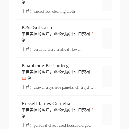
登录
笔
主营：
microfiber cleaning cloth
K&c Sol Corp.
2
来自美国的客户，此公司累计进口交易
登录
笔
主营：
ceramic ware,artifical flower
Knapheide Kc Underground
来自美国的客户，此公司累计进口交易
登录
12
笔
主营：
drawer,trays,side panel,shelf tray,lock drawer,panel,for vehicle,telescopic slide,drawer shelf,equipment,shelf,automotive part
Russell James Cornelia Arlington Va
2
来自美国的客户，此公司累计进口交易
登录
笔
主营：
personal effect,used household goods