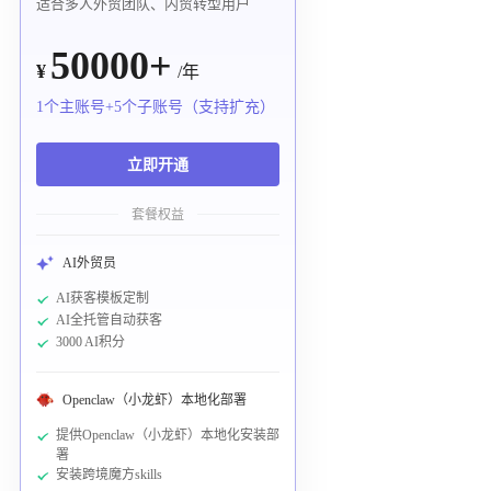
适合多人外贸团队、内贸转型用户
50000+
¥
/年
1个主账号+5个子账号（支持扩充）
立即开通
套餐权益
AI外贸员
AI获客模板定制
AI全托管自动获客
3000 AI积分
Openclaw（小龙虾）本地化部署
提供Openclaw（小龙虾）本地化安装部
署
安装跨境魔方skills