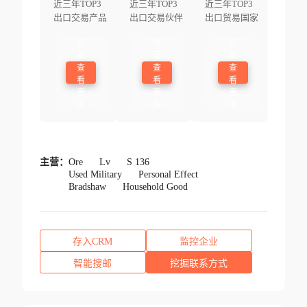
近三年TOP3
近三年TOP3
近三年TOP3
出口交易产品
出口交易伙伴
出口贸易国家
登
登
登
录
录
录
查
查
查
看
看
看
更
更
更
多
多
多
主营：
Ore
Lv
S 136
Used Military
Personal Effect
Bradshaw
Household Good
存入CRM
监控企业
智能搜邮
挖掘联系方式