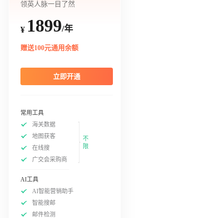
领英人脉一目了然
1899
/年
¥
赠送100元通用余额
立即开通
常用工具
海关数据
地图获客
不
限
在线搜
广交会采购商
AI工具
AI智能营销助手
智能搜邮
邮件检测