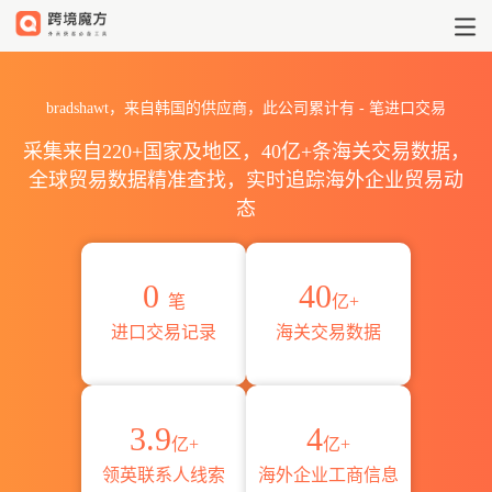
2026bradshawt海关进出口数
bradshawt，来自韩国的供应商，此公司累计有
-
笔进口交易
采集来自220+国家及地区，40亿+条海关交易数据，
全球贸易数据精准查找，实时追踪海外企业贸易动
态
0
40
笔
亿+
进口交易记录
海关交易数据
3.9
4
亿+
亿+
领英联系人线索
海外企业工商信息