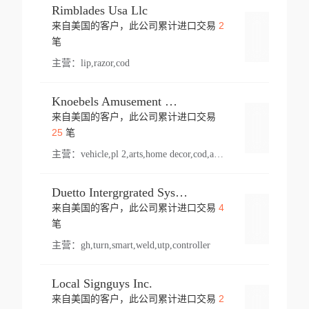
Rimblades Usa Llc
2
来自美国的客户，此公司累计进口交易
登录
笔
主营：
lip,razor,cod
Knoebels Amusement Resort
来自美国的客户，此公司累计进口交易
登录
25
笔
主营：
vehicle,pl 2,arts,home decor,cod,amusement ride,sea
Duetto Intergrgrated Systems Inc.
4
来自美国的客户，此公司累计进口交易
登录
笔
主营：
gh,turn,smart,weld,utp,controller
Local Signguys Inc.
2
来自美国的客户，此公司累计进口交易