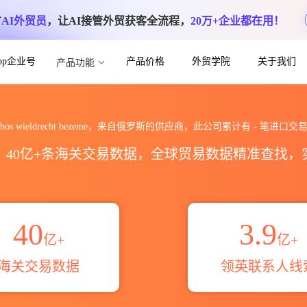
方
AI外贸员
，让AI接管外贸获客全流程，
20万+企业都在用！
App企业号
产品价格
外贸学院
关于我们
产品功能
eme海关进出口数据统计_贸易概览_贸易区域
bos wieldrecht bezeme，来自俄罗斯的供应商，此公司累计有
-
笔进口交
区，40亿+条海关交易数据，全球贸易数据精准查找
40
3.9
亿+
亿+
海关交易数据
领英联系人线