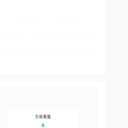
交易重量
0