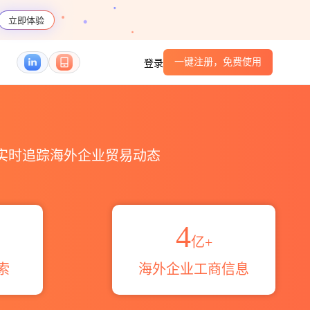
立即体验
一键注册，免费使用
登录
伙伴_HS编码港口_跨境魔方
易
，实时追踪海外企业贸易动态
4
亿+
索
海外企业工商信息