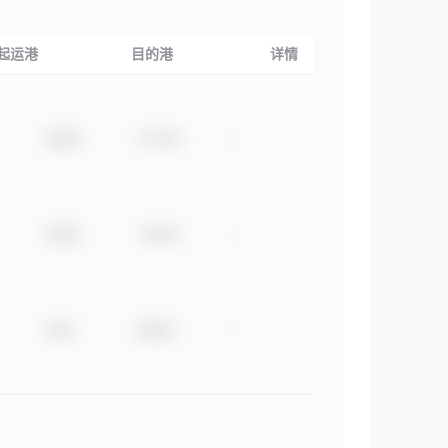
起运港
目的港
详情