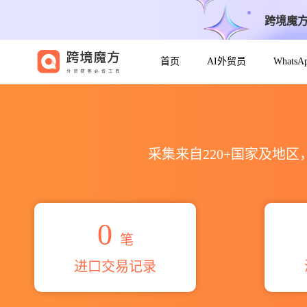
跨境魔
首页
AI外贸员
Whats
2026bos wieldrecht bez
采集来自220+国家及地
0
笔
进口交易记录