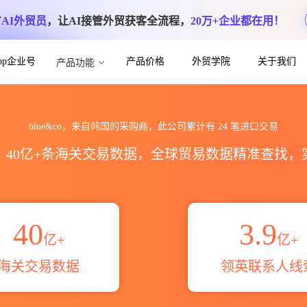
方
AI外贸员
，让AI接管外贸获客全流程，
20万+企业都在用！
App企业号
产品价格
外贸学院
关于我们
产品功能
计_贸易概览_贸易区域伙伴_HS编码港口
blue&co，来自韩国的采购商，此公司累计有
24
笔进口交易
区，40亿+条海关交易数据，全球贸易数据精准查找
40
3.9
亿+
亿+
海关交易数据
领英联系人线