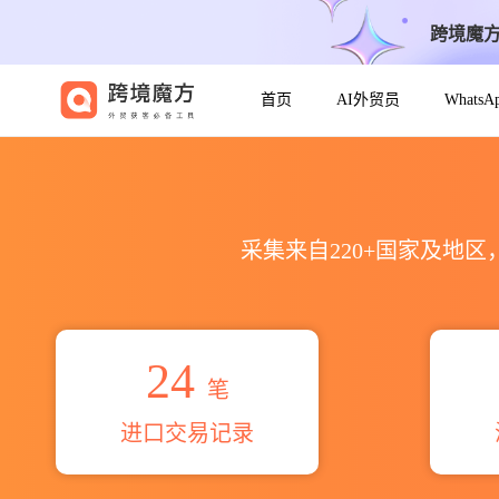
跨境魔
首页
AI外贸员
Whats
2026blue&co海关进出口数据统
采集来自220+国家及地
24
笔
进口交易记录