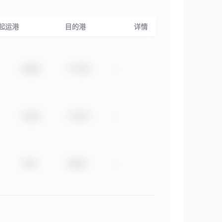
起运港
目的港
详情