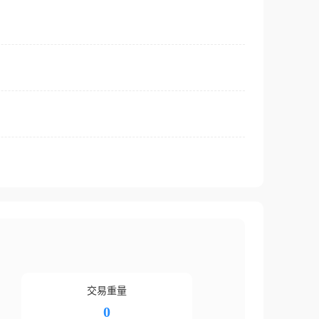
交易重量
0