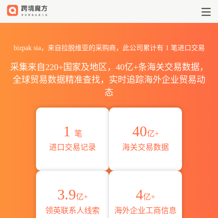
2026bizpak sia海关进出口数
bizpak sia，来自拉脱维亚的采购商，此公司累计有
1
笔进口交易
采集来自220+国家及地区，40亿+条海关交易数据，
全球贸易数据精准查找，实时追踪海外企业贸易动
态
1
40
笔
亿+
进口交易记录
海关交易数据
3.9
4
亿+
亿+
领英联系人线索
海外企业工商信息