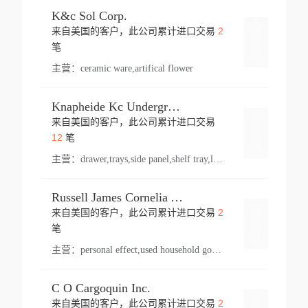
K&c Sol Corp.
2
来自美国的客户，此公司累计进口交易
登录
笔
主营：
ceramic ware,artifical flower
Knapheide Kc Underground
来自美国的客户，此公司累计进口交易
登录
12
笔
主营：
drawer,trays,side panel,shelf tray,lock drawer,panel,for vehicle,telescopic slide,drawer shelf,equipment,shelf,automotive part
Russell James Cornelia Arlington Va
2
来自美国的客户，此公司累计进口交易
登录
笔
主营：
personal effect,used household goods
C O Cargoquin Inc.
2
来自美国的客户，此公司累计进口交易