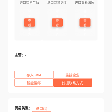
进口交易产品
进口交易伙伴
进口贸易国家
登
登
登
录
录
录
查
查
查
看
看
看
更
更
更
多
多
多
主营：
-
存入CRM
监控企业
智能搜邮
挖掘联系方式
贸易类型：
进口(1)