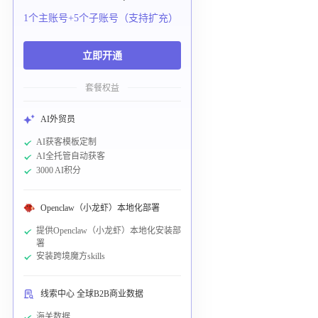
1个主账号+5个子账号（支持扩充）
立即开通
套餐权益
AI外贸员
AI获客模板定制
AI全托管自动获客
3000 AI积分
Openclaw（小龙虾）本地化部署
提供Openclaw（小龙虾）本地化安装部
署
安装跨境魔方skills
线索中心 全球B2B商业数据
海关数据