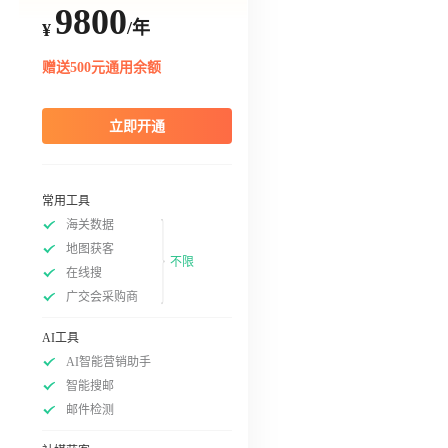
9800
/年
¥
赠送500元通用余额
立即开通
常用工具
海关数据
地图获客
不限
在线搜
广交会采购商
AI工具
AI智能营销助手
智能搜邮
邮件检测