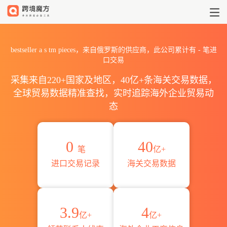
2026bestseller a s tm p
bestseller a s tm pieces，来自俄罗斯的供应商，此公司累计有
-
笔进
口交易
采集来自220+国家及地区，40亿+条海关交易数据，
全球贸易数据精准查找，实时追踪海外企业贸易动
态
0
40
笔
亿+
进口交易记录
海关交易数据
3.9
4
亿+
亿+