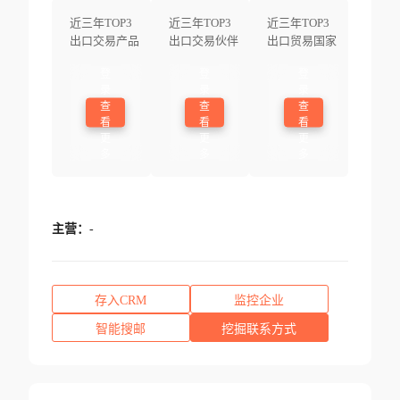
近三年TOP3
近三年TOP3
近三年TOP3
出口交易产品
出口交易伙伴
出口贸易国家
登
登
登
录
录
录
查
查
查
看
看
看
更
更
更
多
多
多
主营：
-
存入CRM
监控企业
智能搜邮
挖掘联系方式