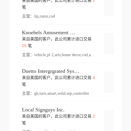
2
来自美国的客户，此公司累计进口交易
登录
笔
主营：
lip,razor,cod
Knoebels Amusement Resort
来自美国的客户，此公司累计进口交易
登录
25
笔
主营：
vehicle,pl 2,arts,home decor,cod,amusement ride,sea
Duetto Intergrgrated Systems Inc.
4
来自美国的客户，此公司累计进口交易
登录
笔
主营：
gh,turn,smart,weld,utp,controller
Local Signguys Inc.
2
来自美国的客户，此公司累计进口交易
登录
笔