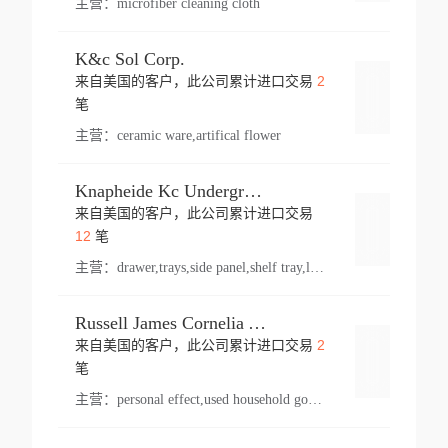
主营：
microfiber cleaning cloth
K&c Sol Corp.
2
来自美国的客户，此公司累计进口交易
登录
笔
主营：
ceramic ware,artifical flower
Knapheide Kc Underground
来自美国的客户，此公司累计进口交易
登录
12
笔
主营：
drawer,trays,side panel,shelf tray,lock drawer,panel,for vehicle,telescopic slide,drawer shelf,equipment,shelf,automotive part
Russell James Cornelia Arlington Va
2
来自美国的客户，此公司累计进口交易
登录
笔
主营：
personal effect,used household goods