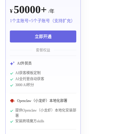
50000+
¥
/年
1个主账号+5个子账号（支持扩充）
立即开通
套餐权益
AI外贸员
AI获客模板定制
AI全托管自动获客
3000 AI积分
Openclaw（小龙虾）本地化部署
提供Openclaw（小龙虾）本地化安装部
署
安装跨境魔方skills