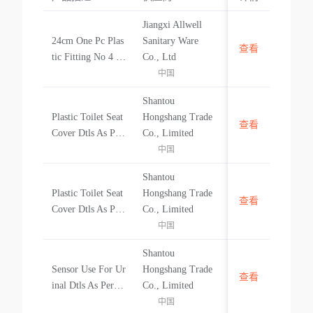
Jiangxi Allwell
24cm One Pc Plas
Sanitary Ware
查看
中国
tic Fitting No 4 P
Co., Ltd
ush Button For S
中国
mith Dtls As Per
Shantou
Ci & Pl24cm One
Plastic Toilet Seat
Hongshang Trade
Pc Plastic Fitting
查看
中国
Cover Dtls As Per
Co., Limited
No 4 Push Button
Ci & Pl Plastic To
中国
For Smith Dt
ilet Seat Cover Dtl
Shantou
s As Per Ci & Pl
Plastic Toilet Seat
Hongshang Trade
查看
中国
Cover Dtls As Per
Co., Limited
Ci & Pl Ceramic
中国
Baby Toilet Dtls A
Shantou
s Per Ci & Pl
Sensor Use For Ur
Hongshang Trade
查看
中国
inal Dtls As Per Ci
Co., Limited
& Pl Plastic Toilet
中国