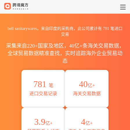
2026bell sanitaryware
bell sanitarywares，来自印度的采购商，此公司累计有
781
笔进口
交易
采集来自220+国家及地区，40亿+条海关交易数据，
全球贸易数据精准查找，实时追踪海外企业贸易动
态
781
40
笔
亿+
进口交易记录
海关交易数据
3.9
4
亿+
亿+