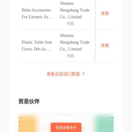
Shantou
eat Cover Accesso
Bidet Accessories
Hongshang Trade
ries, Dtls As Per C
查看
中国
For Ceramic Sanit
Co., Limited
i & Pl
ary Wares, , Dtls
中国
As Perci & Plbide
Shantou
t Accessories For
Plastic Toilet Seat
Hongshang Trade
Ceramic Sanitary
查看
中国
Cover, Dtls As Per
Co., Limited
Wares, , Dtls As P
Ci & Pl Plastic To
中国
er
ilet Seat Cover, Dt
ls As Per Ci & Pl
查看全部进口数据
贸易伙伴
登录查看更多