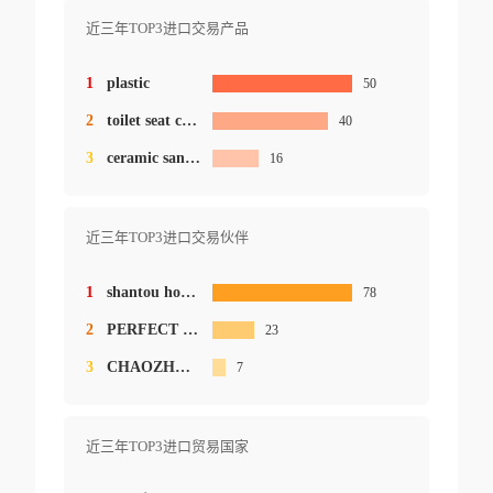
近三年TOP3进口交易产品
1
plastic
50
2
toilet seat cover
40
3
ceramic sanitarywares
16
近三年TOP3进口交易伙伴
1
shantou hongshang trade co., limited
78
2
PERFECT TRUE HK INTERNATIONAL LTD.
23
3
CHAOZHOU CHAOAN ALLWELL CERAMICS INDUSTRIES CO
7
近三年TOP3进口贸易国家