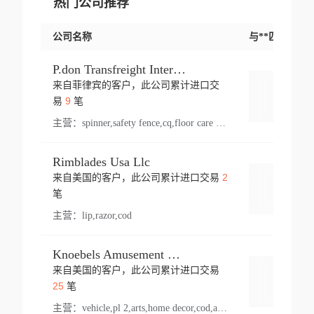
热门公司推荐
公司名称
与**匹配交易
P.don Transfreight International
来自菲律宾的客户，此公司累计进口交
登录
9
易
笔
主营：
spinner,safety fence,cq,floor care machine,cargo,welded steel,web,essential,ratchet tie down,contact email,creatine monohydrate,x 50,bag,paper cups lid,erti,500 c,plush toy,steel wire,webbing,otr tyre,s8,food packaging,edmonton,quad,pc,floor cleaner,carton paper cup,wood pack,auto par,bar chair,oven,fitness products,leisure chair,canada,bicycle,rovin,pickup truck,rat,cover,carton,plastic lid,battery,ride on car,oil gas well,hat,pet cage,n tr,ionic,shoes tel,acrylic bathtub,microvit,fans,lumen,wheels,gin,tdr,tpo,llysine,hot,bur,bonnell spring,g class,dumbbell,condenser,s5,cleaner vacuum,d fence,board,wood,promi,swir,ail,orchard,mattres,cash,microfiber bathrobe,vacuum cleaner floor,access door,pad,wood packing,carton toy,gas well,cotton,freight prepaid,sga,heat exchange,mat,psn,al em,glc,lifting table,cod,plastic shell,wire po,foam,ladies knitted dress,rim,a1,roller,spare part,t 80,waterproof terminal,barbell set,vehicle,bicycle tire,go game,led light,computer chair,block mesh,stainless steel,ape,steel wire rope,carton paper box,ladies knitted pullover,threonine feed grade,electrical appliance,eyebolt,casing,rubber duck,ball,8 port,pet bottle,box steel,scaffolding parts,packing material,na e,polyester knit,blouse,d jack,vacuum flask,lip,aite,fruit plate,steel frame,sealing,mesh,s14,textile,office chair,pendant light,jet,bar stool,furniture,aluminium,wallet,carton pot,tool box,brand new tire,brightway,tria,strea,prop,fishing products,car bumper,butter,fog lamp cover,yofc,tableware,plastic,plastic bottle spray,fireplace,natural stone products,t sp,pullover,aluminium pan,massage product,spotlight,finned tube bundle,table,wood stick,high pressure cleaner,auto part,welded wire mesh,chinese medicine,mater,tsc,sea,cable,glove,supplies,kelvin,sacom,hot dipped galvanized steel pipe,ring wire,pright,rush,ion,paper bag,ring,cup sleeve,oil,gmh,car step,cabinet,leisure table,ladies knit top,sol,electric bicycle,pera,feed grade,air purifier,stanc,storage box,no wooden,pdo,iu,aluminium sheet,k2,p1,s 50,dj,vacuum cleaner,nylon bag,insulat,power,cleaner,hpa,molded,control arm,import,octg,s 99,tablecloth,screw,flail mower,dining chair,l ap,butyl inner tube,ppo,20 sp,wire lock accessories,mattress fabric,kitchen,s7,frame,steel,carton plastic,ipm,electrical cabinet,wear strip,racks,brand tire,tin,packaging material,ys,anji,ceramics product,metal furniture,sebacic acid,umber,flap,ladies knitted,bun pan,chemical substance,lusin,country of origin,edt,unica,stainless steel wire,weld,dire,ai r,poncho,toy car,chemical,t code,s corporation,oem,chinese herb,fly,hydrochloride,ppe,grille,lifting,socks,lighting,ale,unit,hood,stud,aircool,s glass fiber,brass valve valve,tssu,cotton bag,aka,gh,slusher,sporting good,bar stools,n steel,nonwoven bag,essar,ladies knitted skirt,light mouse,drilling,spin bike,sling,insulation tubing,string wound filter cartridge,door frame,u post,optical fibre cable,glass,md,kumho,synthetic grass,shoes,cific,mobil,carton box,fence panel,new tire,chi
Rimblades Usa Llc
2
来自美国的客户，此公司累计进口交易
登录
笔
主营：
lip,razor,cod
Knoebels Amusement Resort
来自美国的客户，此公司累计进口交易
登录
25
笔
主营：
vehicle,pl 2,arts,home decor,cod,amusement ride,sea