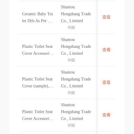
Seat Cover Access
Shantou
ories Dtls As Per
Ceramic Baby Toi
Hongshang Trade
Ci & Pl
查看
中国
let Dtls As Per Ci
Co., Limited
& Pl Ceramic Bab
中国
y Toilet Dtls As P
Shantou
er Ci & Pl
Plastic Toilet Seat
Hongshang Trade
查看
中国
Cover Accessories
Co., Limited
Dtls As Per Ci &
中国
Pl Plastic Toilet S
Shantou
eat Cover Accesso
Plastic Toilet Seat
Hongshang Trade
ries Dtls As Per Ci
查看
中国
Cover (sample), D
Co., Limited
& Pl
tls As Per Ci & Pl
中国
Plastic Toilet Seat
Shantou
Cover (sample), D
Plastic Toilet Seat
Hongshang Trade
tls As Per Ci & Pl
查看
中国
Cover Accessories,
Co., Limited
Dtls As Per Ci &
中国
Pl Plastic Toilet S