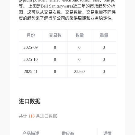
gypsum powder、shelf、electronic toilet、lase、one pc
等。
上图是Bell Sanitarywares近三年的市场趋势分析
图，您可以从交易次数、交易数量、交易重量不同纬
度的趋势来了解当前公司的采供周期和业务稳定性。
月份
交易数
数量
重量
2025-09
0
0
0
2025-10
0
0
0
2025-11
8
23360
0
进口数据
共计
116
条进口数据
产品描述
供应商
起运国/地区
详情