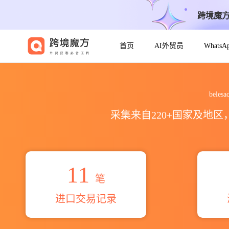
跨境魔
首页
AI外贸员
Whats
2026belesaca pillacela w
bele
采集来自220+国家及地
11
笔
进口交易记录