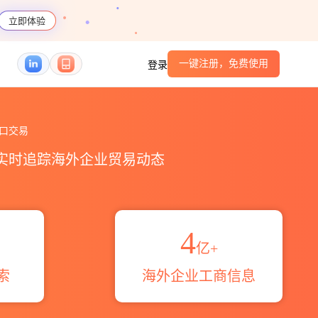
立即体验
一键注册，免费使用
登录
概览_贸易区域伙伴_HS编码港口_跨境魔方
口交易
，实时追踪海外企业贸易动态
4
亿+
索
海外企业工商信息