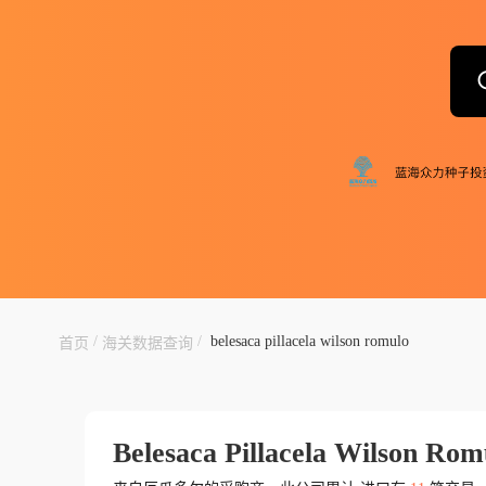
/
/
belesaca pillacela wilson romulo
首页
海关数据查询
Belesaca Pillacela Wilson Rom