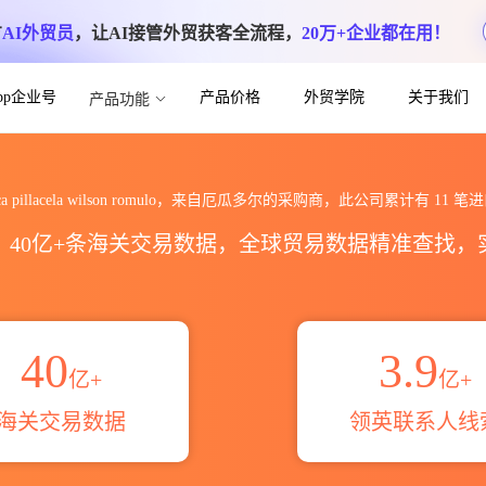
方
AI外贸员
，让AI接管外贸获客全流程，
20万+企业都在用！
App企业号
产品价格
外贸学院
关于我们
产品功能
ilson romulo海关进出口数据统计_贸易
saca pillacela wilson romulo，来自厄瓜多尔的采购商，此公司累计有
11
笔进
区，40亿+条海关交易数据，全球贸易数据精准查找
40
3.9
亿+
亿+
海关交易数据
领英联系人线