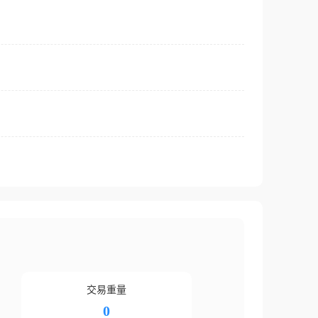
交易重量
0