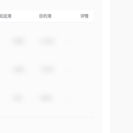
起运港
目的港
详情