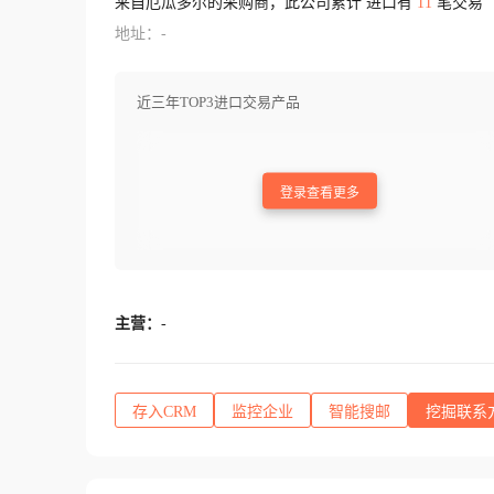
来自厄瓜多尔的采购商，此公司累计 进口有
11
笔交易
地址：-
近三年TOP3进口交易产品
登录查看更多
主营：
-
存入CRM
监控企业
智能搜邮
挖掘联系