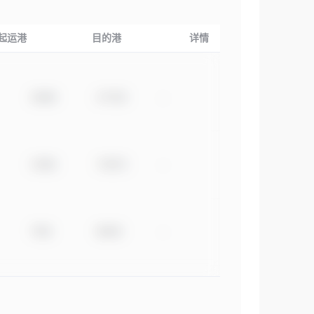
起运港
目的港
详情