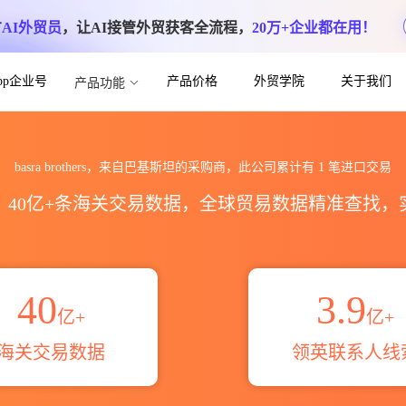
方
AI外贸员
，让AI接管外贸获客全流程，
20万+企业都在用！
App企业号
产品价格
外贸学院
关于我们
产品功能
出口数据统计_贸易概览_贸易区域伙伴_HS
basra brothers，来自巴基斯坦的采购商，此公司累计有
1
笔进口交易
区，40亿+条海关交易数据，全球贸易数据精准查找
40
3.9
亿+
亿+
海关交易数据
领英联系人线