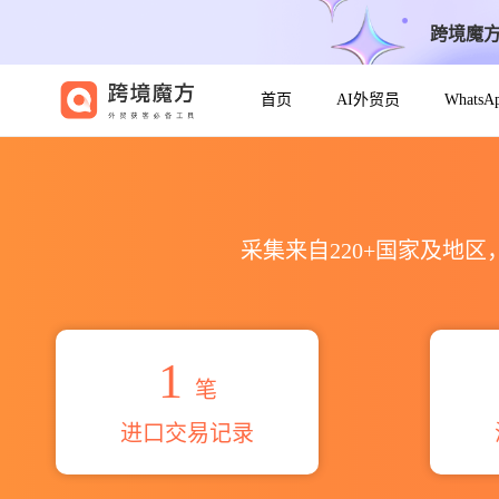
跨境魔
首页
AI外贸员
Whats
2026basra brothers海关进
采集来自220+国家及地
1
笔
进口交易记录