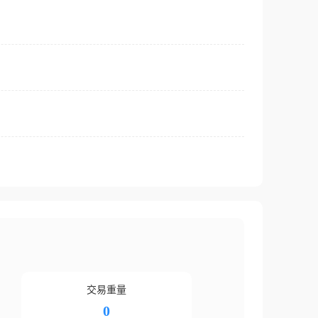
交易重量
0