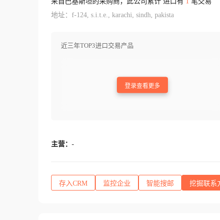
来自巴基斯坦的采购商，此公司累计 进口有
1
笔交易
地址：f-124, s.i.t.e., karachi, sindh, pakista
近三年TOP3进口交易产品
登录查看更多
主营：
-
存入CRM
监控企业
智能搜邮
挖掘联系