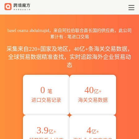
2026basel osama abdulm
basel osama abdulmajid，来自阿拉伯联合酋长国的供应商，此公司
累计有
-
笔进口交易
采集来自220+国家及地区，40亿+条海关交易数据，
全球贸易数据精准查找，实时追踪海外企业贸易动
态
0
40
笔
亿+
进口交易记录
海关交易数据
3.9
4
亿+
亿+