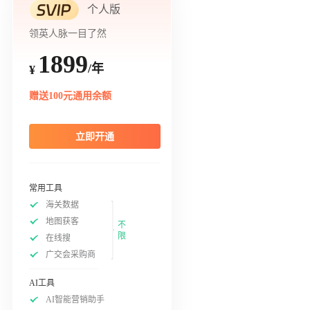
个人版
领英人脉一目了然
1899
/年
¥
赠送100元通用余额
立即开通
常用工具
海关数据
地图获客
不
限
在线搜
广交会采购商
AI工具
AI智能营销助手