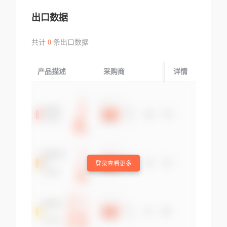
出口数据
共计
0
条出口数据
产品描述
采购商
起运国/地区
详情
登录查看更多