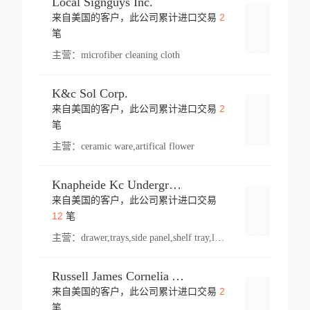
Local Signguys Inc.
2
来自美国的客户，此公司累计进口交易
登录
笔
主营：
microfiber cleaning cloth
K&c Sol Corp.
2
来自美国的客户，此公司累计进口交易
登录
笔
主营：
ceramic ware,artifical flower
Knapheide Kc Underground
来自美国的客户，此公司累计进口交易
登录
12
笔
主营：
drawer,trays,side panel,shelf tray,lock drawer,panel,for vehicle,telescopic slide,drawer shelf,equipment,shelf,automotive part
Russell James Cornelia Arlington Va
2
来自美国的客户，此公司累计进口交易
登录
笔