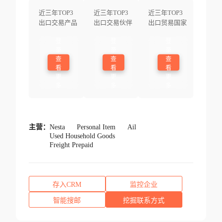
近三年TOP3
近三年TOP3
近三年TOP3
出口交易产品
出口交易伙伴
出口贸易国家
登
登
登
录
录
录
查
查
查
看
看
看
更
更
更
多
多
多
主营：
Nesta
Personal Item
Ail
Used Household Goods
Freight Prepaid
存入CRM
监控企业
智能搜邮
挖掘联系方式