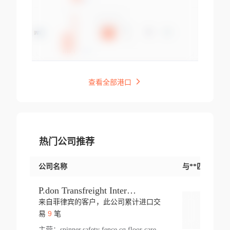
查看全部港口
热门公司推荐
公司名称
与**匹配交易
P.don Transfreight International
来自菲律宾的客户，此公司累计进口交
登录
9
易
笔
主营：
spinner,safety fence,cq,floor care machine,cargo,welded steel,web,essential,ratchet tie down,contact email,creatine monohydrate,x 50,bag,paper cups lid,erti,500 c,plush toy,steel wire,webbing,otr tyre,s8,food packaging,edmonton,quad,pc,floor cleaner,carton paper cup,wood pack,auto par,bar chair,oven,fitness products,leisure chair,canada,bicycle,rovin,pickup truck,rat,cover,carton,plastic lid,battery,ride on car,oil gas well,hat,pet cage,n tr,ionic,shoes tel,acrylic bathtub,microvit,fans,lumen,wheels,gin,tdr,tpo,llysine,hot,bur,bonnell spring,g class,dumbbell,condenser,s5,cleaner vacuum,d fence,board,wood,promi,swir,ail,orchard,mattres,cash,microfiber bathrobe,vacuum cleaner floor,access door,pad,wood packing,carton toy,gas well,cotton,freight prepaid,sga,heat exchange,mat,psn,al em,glc,lifting table,cod,plastic shell,wire po,foam,ladies knitted dress,rim,a1,roller,spare part,t 80,waterproof terminal,barbell set,vehicle,bicycle tire,go game,led light,computer chair,block mesh,stainless steel,ape,steel wire rope,carton paper box,ladies knitted pullover,threonine feed grade,electrical appliance,eyebolt,casing,rubber duck,ball,8 port,pet bottle,box steel,scaffolding parts,packing material,na e,polyester knit,blouse,d jack,vacuum flask,lip,aite,fruit plate,steel frame,sealing,mesh,s14,textile,office chair,pendant light,jet,bar stool,furniture,aluminium,wallet,carton pot,tool box,brand new tire,brightway,tria,strea,prop,fishing products,car bumper,butter,fog lamp cover,yofc,tableware,plastic,plastic bottle spray,fireplace,natural stone products,t sp,pullover,aluminium pan,massage product,spotlight,finned tube bundle,table,wood stick,high pressure cleaner,auto part,welded wire mesh,chinese medicine,mater,tsc,sea,cable,glove,supplies,kelvin,sacom,hot dipped galvanized steel pipe,ring wire,pright,rush,ion,paper bag,ring,cup sleeve,oil,gmh,car step,cabinet,leisure table,ladies knit top,sol,electric bicycle,pera,feed grade,air purifier,stanc,storage box,no wooden,pdo,iu,aluminium sheet,k2,p1,s 50,dj,vacuum cleaner,nylon bag,insulat,power,cleaner,hpa,molded,control arm,import,octg,s 99,tablecloth,screw,flail mower,dining chair,l ap,butyl inner tube,ppo,20 sp,wire lock accessories,mattress fabric,kitchen,s7,frame,steel,carton plastic,ipm,electrical cabinet,wear strip,racks,brand tire,tin,packaging material,ys,anji,ceramics product,metal furniture,sebacic acid,umber,flap,ladies knitted,bun pan,chemical substance,lusin,country of origin,edt,unica,stainless steel wire,weld,dire,ai r,poncho,toy car,chemical,t code,s corporation,oem,chinese herb,fly,hydrochloride,ppe,grille,lifting,socks,lighting,ale,unit,hood,stud,aircool,s glass fiber,brass valve valve,tssu,cotton bag,aka,gh,slusher,sporting good,bar stools,n steel,nonwoven bag,essar,ladies knitted skirt,light mouse,drilling,spin bike,sling,insulation tubing,string wound filter cartridge,door frame,u post,optical fibre cable,glass,md,kumho,synthetic grass,shoes,cific,mobil,carton box,fence panel,new tire,chi