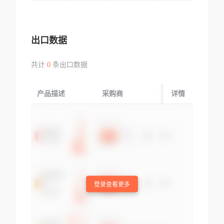
出口数据
共计
0
条出口数据
产品描述
采购商
起运国/地区
详情
登录查看更多