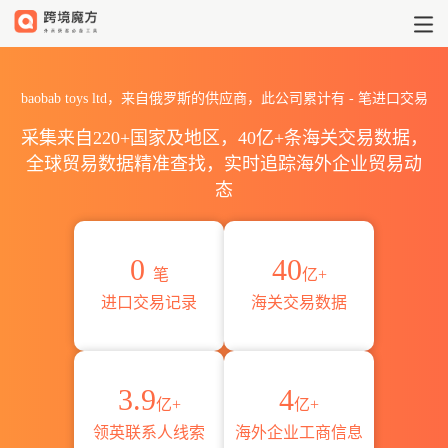
2026baobab toys ltd海关
baobab toys ltd，来自俄罗斯的供应商，此公司累计有
-
笔进口交易
采集来自220+国家及地区，40亿+条海关交易数据，
全球贸易数据精准查找，实时追踪海外企业贸易动
态
0
40
笔
亿+
进口交易记录
海关交易数据
3.9
4
亿+
亿+
领英联系人线索
海外企业工商信息