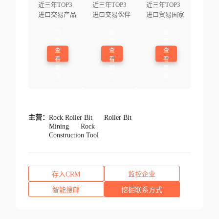
近三年TOP3
近三年TOP3
近三年TOP3
进口交易产品
进口交易伙伴
进口贸易国家
登
登
登
录
录
录
查
查
查
看
看
看
更
更
更
多
多
多
主营：
Rock Roller Bit
Roller Bit
Mining
Rock
Construction Tool
存入CRM
监控企业
智能搜邮
挖掘联系方式