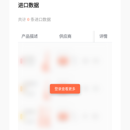
进口数据
共计
0
条进口数据
产品描述
供应商
起运国/地区
详情
登录查看更多