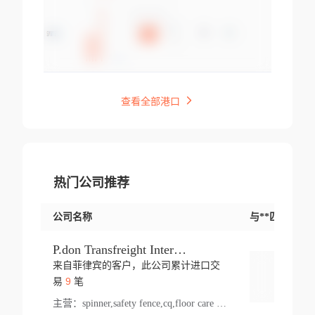
查看全部港口
热门公司推荐
公司名称
与**匹配交易
P.don Transfreight International
来自菲律宾的客户，此公司累计进口交
登录
9
易
笔
主营：
spinner,safety fence,cq,floor care machine,cargo,welded steel,web,essential,ratchet tie down,contact email,creatine monohydrate,x 50,bag,paper cups lid,erti,500 c,plush toy,steel wire,webbing,otr tyre,s8,food packaging,edmonton,quad,pc,floor cleaner,carton paper cup,wood pack,auto par,bar chair,oven,fitness products,leisure chair,canada,bicycle,rovin,pickup truck,rat,cover,carton,plastic lid,battery,ride on car,oil gas well,hat,pet cage,n tr,ionic,shoes tel,acrylic bathtub,microvit,fans,lumen,wheels,gin,tdr,tpo,llysine,hot,bur,bonnell spring,g class,dumbbell,condenser,s5,cleaner vacuum,d fence,board,wood,promi,swir,ail,orchard,mattres,cash,microfiber bathrobe,vacuum cleaner floor,access door,pad,wood packing,carton toy,gas well,cotton,freight prepaid,sga,heat exchange,mat,psn,al em,glc,lifting table,cod,plastic shell,wire po,foam,ladies knitted dress,rim,a1,roller,spare part,t 80,waterproof terminal,barbell set,vehicle,bicycle tire,go game,led light,computer chair,block mesh,stainless steel,ape,steel wire rope,carton paper box,ladies knitted pullover,threonine feed grade,electrical appliance,eyebolt,casing,rubber duck,ball,8 port,pet bottle,box steel,scaffolding parts,packing material,na e,polyester knit,blouse,d jack,vacuum flask,lip,aite,fruit plate,steel frame,sealing,mesh,s14,textile,office chair,pendant light,jet,bar stool,furniture,aluminium,wallet,carton pot,tool box,brand new tire,brightway,tria,strea,prop,fishing products,car bumper,butter,fog lamp cover,yofc,tableware,plastic,plastic bottle spray,fireplace,natural stone products,t sp,pullover,aluminium pan,massage product,spotlight,finned tube bundle,table,wood stick,high pressure cleaner,auto part,welded wire mesh,chinese medicine,mater,tsc,sea,cable,glove,supplies,kelvin,sacom,hot dipped galvanized steel pipe,ring wire,pright,rush,ion,paper bag,ring,cup sleeve,oil,gmh,car step,cabinet,leisure table,ladies knit top,sol,electric bicycle,pera,feed grade,air purifier,stanc,storage box,no wooden,pdo,iu,aluminium sheet,k2,p1,s 50,dj,vacuum cleaner,nylon bag,insulat,power,cleaner,hpa,molded,control arm,import,octg,s 99,tablecloth,screw,flail mower,dining chair,l ap,butyl inner tube,ppo,20 sp,wire lock accessories,mattress fabric,kitchen,s7,frame,steel,carton plastic,ipm,electrical cabinet,wear strip,racks,brand tire,tin,packaging material,ys,anji,ceramics product,metal furniture,sebacic acid,umber,flap,ladies knitted,bun pan,chemical substance,lusin,country of origin,edt,unica,stainless steel wire,weld,dire,ai r,poncho,toy car,chemical,t code,s corporation,oem,chinese herb,fly,hydrochloride,ppe,grille,lifting,socks,lighting,ale,unit,hood,stud,aircool,s glass fiber,brass valve valve,tssu,cotton bag,aka,gh,slusher,sporting good,bar stools,n steel,nonwoven bag,essar,ladies knitted skirt,light mouse,drilling,spin bike,sling,insulation tubing,string wound filter cartridge,door frame,u post,optical fibre cable,glass,md,kumho,synthetic grass,shoes,cific,mobil,carton box,fence panel,new tire,chi