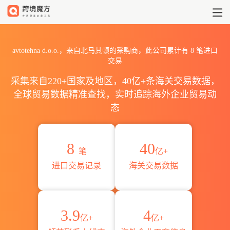
2026avtotehna d.o.o.海
avtotehna d.o.o.，来自北马其顿的采购商，此公司累计有
8
笔进口
交易
采集来自220+国家及地区，40亿+条海关交易数据，
全球贸易数据精准查找，实时追踪海外企业贸易动
态
8
40
笔
亿+
进口交易记录
海关交易数据
3.9
4
亿+
亿+