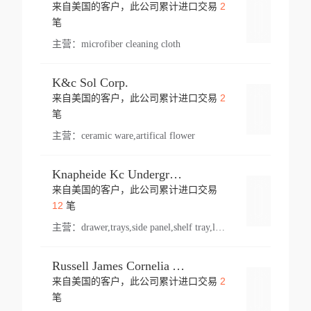
2
来自美国的客户，此公司累计进口交易
登录
笔
主营：
microfiber cleaning cloth
K&c Sol Corp.
2
来自美国的客户，此公司累计进口交易
登录
笔
主营：
ceramic ware,artifical flower
Knapheide Kc Underground
来自美国的客户，此公司累计进口交易
登录
12
笔
主营：
drawer,trays,side panel,shelf tray,lock drawer,panel,for vehicle,telescopic slide,drawer shelf,equipment,shelf,automotive part
Russell James Cornelia Arlington Va
2
来自美国的客户，此公司累计进口交易
登录
笔