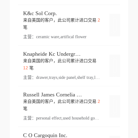
K&c Sol Corp.
2
来自美国的客户，此公司累计进口交易
登录
笔
主营：
ceramic ware,artifical flower
Knapheide Kc Underground
来自美国的客户，此公司累计进口交易
登录
12
笔
主营：
drawer,trays,side panel,shelf tray,lock drawer,panel,for vehicle,telescopic slide,drawer shelf,equipment,shelf,automotive part
Russell James Cornelia Arlington Va
2
来自美国的客户，此公司累计进口交易
登录
笔
主营：
personal effect,used household goods
C O Cargoquin Inc.