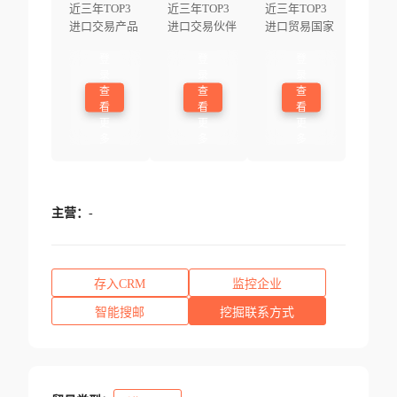
近三年TOP3
近三年TOP3
近三年TOP3
进口交易产品
进口交易伙伴
进口贸易国家
登
登
登
录
录
录
查
查
查
看
看
看
更
更
更
多
多
多
主营：
-
存入CRM
监控企业
智能搜邮
挖掘联系方式