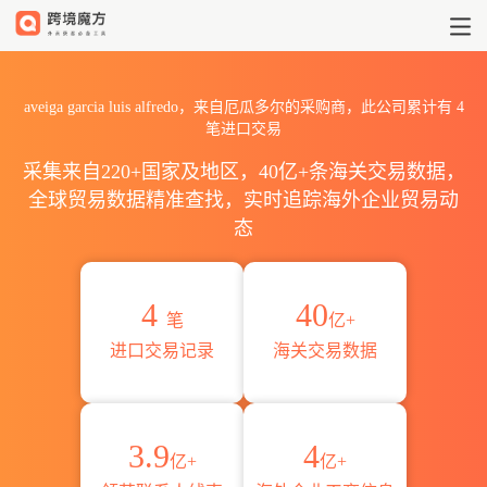
2026aveiga garcia luis 
aveiga garcia luis alfredo，来自厄瓜多尔的采购商，此公司累计有
4
笔进口交易
采集来自220+国家及地区，40亿+条海关交易数据，
全球贸易数据精准查找，实时追踪海外企业贸易动
态
4
40
笔
亿+
进口交易记录
海关交易数据
3.9
4
亿+
亿+