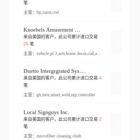
登录
笔
主营：
lip,razor,cod
Knoebels Amusement Resort
来自美国的客户，此公司累计进口交易
登录
25
笔
主营：
vehicle,pl 2,arts,home decor,cod,amusement ride,sea
Duetto Intergrgrated Systems Inc.
4
来自美国的客户，此公司累计进口交易
登录
笔
主营：
gh,turn,smart,weld,utp,controller
Local Signguys Inc.
2
来自美国的客户，此公司累计进口交易
登录
笔
主营：
microfiber cleaning cloth