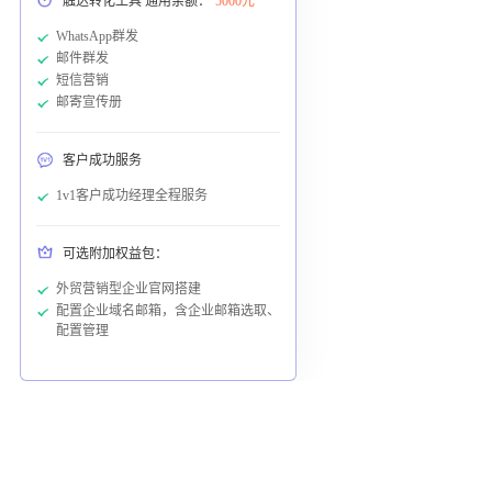
触达转化工具 通用余额：
5000元
WhatsApp群发
邮件群发
短信营销
邮寄宣传册
客户成功服务
1v1客户成功经理全程服务
可选附加权益包：
外贸营销型企业官网搭建
配置企业域名邮箱，含企业邮箱选取、
配置管理