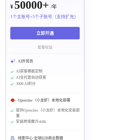
50000+
¥
/年
1个主账号+5个子账号（支持扩充）
立即开通
套餐权益
AI外贸员
AI获客模板定制
AI全托管自动获客
3000 AI积分
Openclaw（小龙虾）本地化部署
提供Openclaw（小龙虾）本地化安装部
署
安装跨境魔方skills
线索中心 全球B2B商业数据