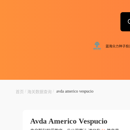
/
/
avda americo vespucio
首页
海关数据查询
Avda Americo Vespucio