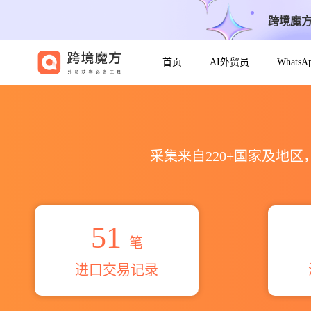
跨境魔
首页
AI外贸员
Whats
2026avda americo vespu
采集来自220+国家及地
51
笔
进口交易记录