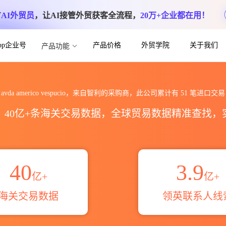
方
AI外贸员
，让AI接管外贸获客全流程，
20万+企业都在用！
App企业号
产品价格
外贸学院
关于我们
产品功能
cio海关进出口数据统计_贸易概览_贸易区域
avda americo vespucio，来自智利的采购商，此公司累计有
51
笔进口交易
区，40亿+条海关交易数据，全球贸易数据精准查找
40
3.9
亿+
亿+
海关交易数据
领英联系人线