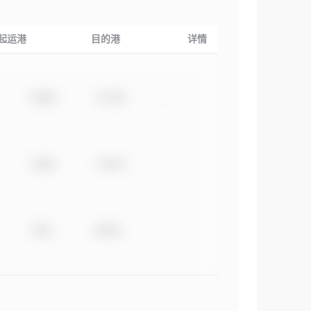
起运港
目的港
详情