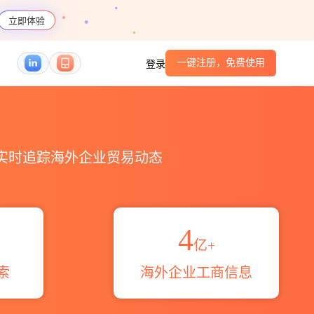
立即体验
一键注册，免费使用
登录
伙伴_HS编码港口_跨境魔方
，实时追踪海外企业贸易动态
4
亿+
索
海外企业工商信息