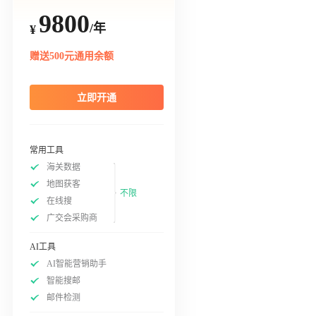
9800
/年
¥
赠送500元通用余额
立即开通
常用工具
海关数据
地图获客
不限
在线搜
广交会采购商
AI工具
AI智能营销助手
智能搜邮
邮件检测