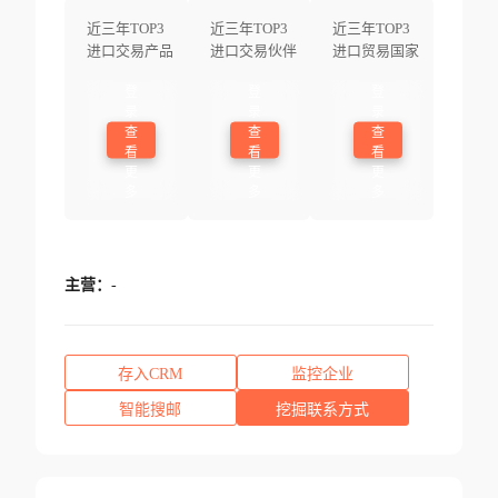
近三年TOP3
近三年TOP3
近三年TOP3
进口交易产品
进口交易伙伴
进口贸易国家
登
登
登
录
录
录
查
查
查
看
看
看
更
更
更
多
多
多
主营：
-
存入CRM
监控企业
智能搜邮
挖掘联系方式