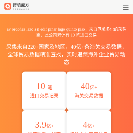
2026av ordoñez lazo s n e
av ordoñez lazo s n edif pinar lago quinto piso，来自厄瓜多尔的采购
商，此公司累计有
10
笔进口交易
采集来自220+国家及地区，40亿+条海关交易数据，
全球贸易数据精准查找，实时追踪海外企业贸易动
态
10
40
笔
亿+
进口交易记录
海关交易数据
3.9
4
亿+
亿+