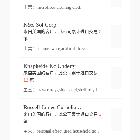
主营：
microfiber cleaning cloth
K&c Sol Corp.
2
来自美国的客户，此公司累计进口交易
登录
笔
主营：
ceramic ware,artifical flower
Knapheide Kc Underground
来自美国的客户，此公司累计进口交易
登录
12
笔
主营：
drawer,trays,side panel,shelf tray,lock drawer,panel,for vehicle,telescopic slide,drawer shelf,equipment,shelf,automotive part
Russell James Cornelia Arlington Va
2
来自美国的客户，此公司累计进口交易
登录
笔
主营：
personal effect,used household goods