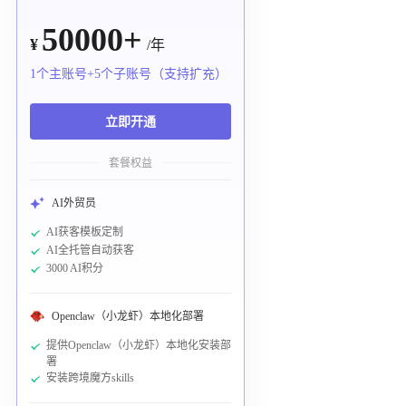
50000+
¥
/年
1个主账号+5个子账号（支持扩充）
立即开通
套餐权益
AI外贸员
AI获客模板定制
AI全托管自动获客
3000 AI积分
Openclaw（小龙虾）本地化部署
提供Openclaw（小龙虾）本地化安装部
署
安装跨境魔方skills