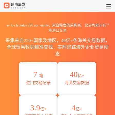
2026av los frutales 220 
av los frutales 220 ate vitarte，来自秘鲁的采购商，此公司累计有
7
笔进口交易
采集来自220+国家及地区，40亿+条海关交易数据，
全球贸易数据精准查找，实时追踪海外企业贸易动
态
7
40
笔
亿+
进口交易记录
海关交易数据
3.9
4
亿+
亿+