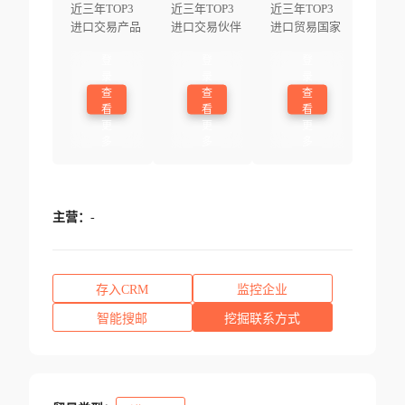
近三年TOP3
近三年TOP3
近三年TOP3
进口交易产品
进口交易伙伴
进口贸易国家
登
登
登
录
录
录
查
查
查
看
看
看
更
更
更
多
多
多
主营：
-
存入CRM
监控企业
智能搜邮
挖掘联系方式