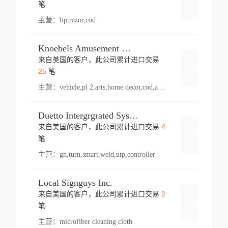
登录
笔
主营：
lip,razor,cod
Knoebels Amusement Resort
来自美国的客户，此公司累计进口交易
登录
25
笔
主营：
vehicle,pl 2,arts,home decor,cod,amusement ride,sea
Duetto Intergrgrated Systems Inc.
4
来自美国的客户，此公司累计进口交易
登录
笔
主营：
gh,turn,smart,weld,utp,controller
Local Signguys Inc.
2
来自美国的客户，此公司累计进口交易
登录
笔
主营：
microfiber cleaning cloth