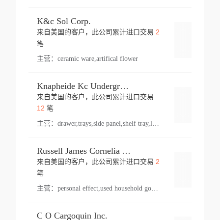
K&c Sol Corp.
2
来自美国的客户，此公司累计进口交易
登录
笔
主营：
ceramic ware,artifical flower
Knapheide Kc Underground
来自美国的客户，此公司累计进口交易
登录
12
笔
主营：
drawer,trays,side panel,shelf tray,lock drawer,panel,for vehicle,telescopic slide,drawer shelf,equipment,shelf,automotive part
Russell James Cornelia Arlington Va
2
来自美国的客户，此公司累计进口交易
登录
笔
主营：
personal effect,used household goods
C O Cargoquin Inc.