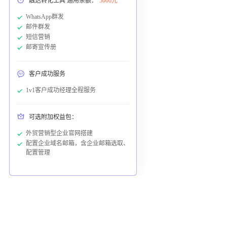
触达转化工具 通用余额：
5000元
WhatsApp群发
邮件群发
短信营销
邮寄宣传册
客户成功服务
1v1客户成功经理全程服务
可选附加权益包：
外贸营销型企业官网搭建
配置企业域名邮箱，含企业邮箱选取、
配置管理