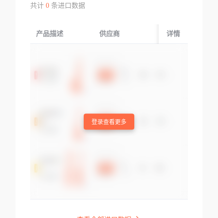
共计
0
条进口数据
产品描述
供应商
起运国/地区
详情
登录查看更多