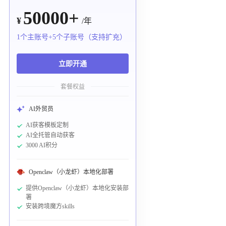
50000+
¥
/年
1个主账号+5个子账号（支持扩充）
立即开通
套餐权益
AI外贸员
AI获客模板定制
AI全托管自动获客
3000 AI积分
Openclaw（小龙虾）本地化部署
提供Openclaw（小龙虾）本地化安装部
署
安装跨境魔方skills