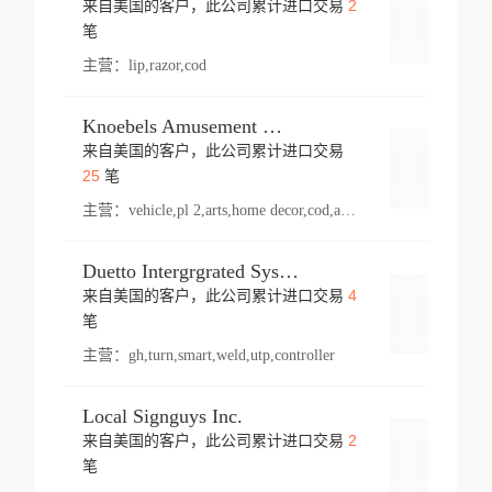
2
来自美国的客户，此公司累计进口交易
登录
笔
主营：
lip,razor,cod
Knoebels Amusement Resort
来自美国的客户，此公司累计进口交易
登录
25
笔
主营：
vehicle,pl 2,arts,home decor,cod,amusement ride,sea
Duetto Intergrgrated Systems Inc.
4
来自美国的客户，此公司累计进口交易
登录
笔
主营：
gh,turn,smart,weld,utp,controller
Local Signguys Inc.
2
来自美国的客户，此公司累计进口交易
登录
笔