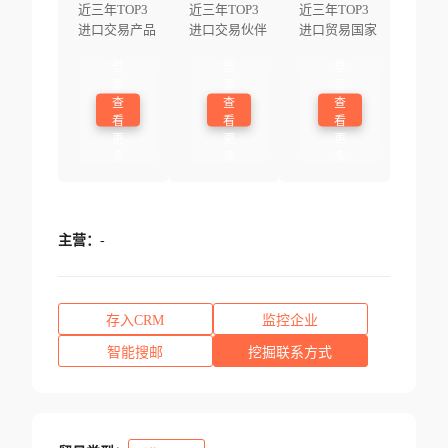
近三年TOP3
近三年TOP3
近三年TOP3
进口交易产品
进口交易伙伴
进口贸易国家
登
登
登
录
录
录
查
查
查
看
看
看
更
更
更
多
多
多
主营：
-
存入CRM
监控企业
智能搜邮
挖掘联系方式