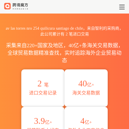
2026av las torres nro 254 
av las torres nro 254 quilicura santiago de chile，来自智利的采购商，
此公司累计有
2
笔进口交易
采集来自220+国家及地区，40亿+条海关交易数据，
全球贸易数据精准查找，实时追踪海外企业贸易动
态
2
40
笔
亿+
进口交易记录
海关交易数据
3.9
4
亿+
亿+