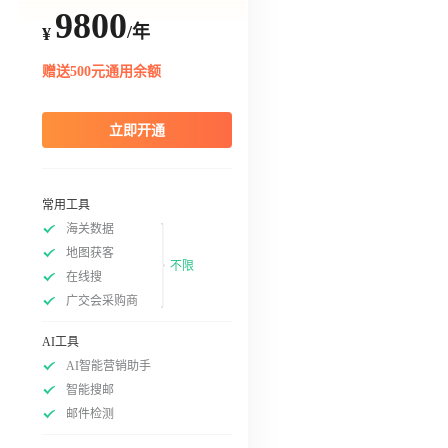
9800
/年
¥
赠送500元通用余额
立即开通
常用工具
海关数据
地图获客
不限
在线搜
广交会采购商
AI工具
AI智能营销助手
智能搜邮
邮件检测