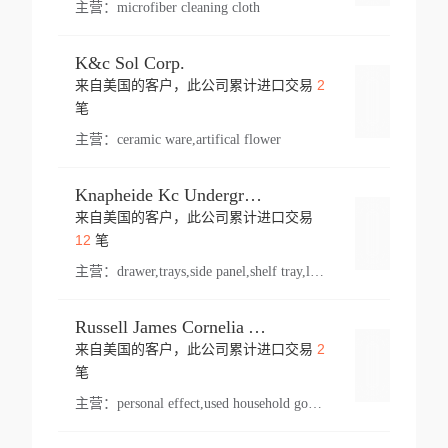
主营：
microfiber cleaning cloth
K&c Sol Corp.
2
来自美国的客户，此公司累计进口交易
登录
笔
主营：
ceramic ware,artifical flower
Knapheide Kc Underground
来自美国的客户，此公司累计进口交易
登录
12
笔
主营：
drawer,trays,side panel,shelf tray,lock drawer,panel,for vehicle,telescopic slide,drawer shelf,equipment,shelf,automotive part
Russell James Cornelia Arlington Va
2
来自美国的客户，此公司累计进口交易
登录
笔
主营：
personal effect,used household goods